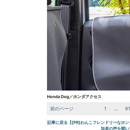
Honda Dog／ホンダアクセス
前のページ
1
…
9
記事に戻る【[PR]わんこフレンドリーなホン
加者の声を聞い