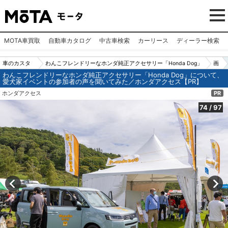
MOTA車買取
自動車カタログ
中古車検索
カーリース
ディーラー検索
車のカスタ
わんこフレンドリーなホンダ純正アクセサリー「Honda Dog」
画
わんこフレンドリーなホンダ純正アクセサリー「Honda Dog」について、
ムパーツ
について、愛犬家イベントの参加者の声を聞いてみた／ホンダ
像
愛犬家イベントの参加者の声を聞いてみた／ホンダアクセス【PR】
（カー用
アクセス【PR】
N
ホンダアクセス
PR
品）
o.
74
/
97
74