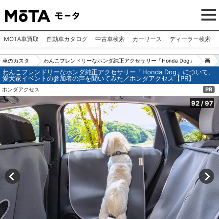
MOTA車買取
自動車カタログ
中古車検索
カーリース
ディーラー検索
車のカスタ
わんこフレンドリーなホンダ純正アクセサリー「Honda Dog」
画
わんこフレンドリーなホンダ純正アクセサリー「Honda Dog」について、
ムパーツ
について、愛犬家イベントの参加者の声を聞いてみた／ホンダ
像
愛犬家イベントの参加者の声を聞いてみた／ホンダアクセス【PR】
（カー用
アクセス【PR】
N
ホンダアクセス
PR
品）
o.
92
/
97
92