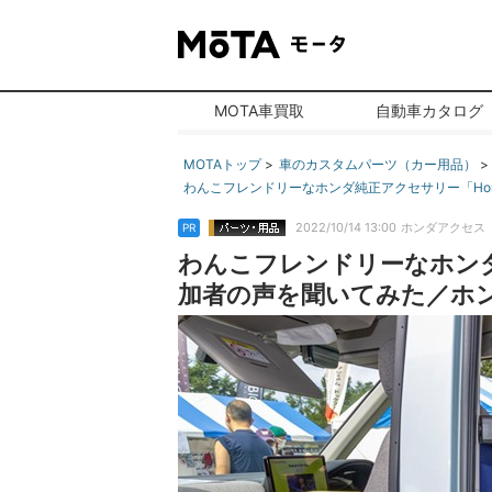
MOTA車買取
自動車カタログ
MOTAトップ
車のカスタムパーツ（カー用品）
わんこフレンドリーなホンダ純正アクセサリー「Hon
2022/10/14 13:00
ホンダアクセス
PR
わんこフレンドリーなホンダ
加者の声を聞いてみた／ホンダア