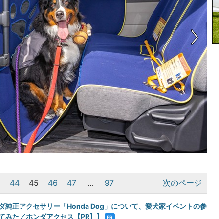
3
44
45
46
47
…
97
次のページ
ダ純正アクセサリー「Honda Dog」について、愛犬家イベントの参
てみた／ホンダアクセス【PR】】
PR