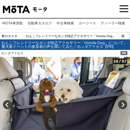
MOTA車買取
自動車カタログ
中古車検索
カーリース
ディーラー検索
車のカスタ
わんこフレンドリーなホンダ純正アクセサリー「Honda Dog」
画
わんこフレンドリーなホンダ純正アクセサリー「Honda Dog」について、
ムパーツ
について、愛犬家イベントの参加者の声を聞いてみた／ホンダ
像
愛犬家イベントの参加者の声を聞いてみた／ホンダアクセス【PR】
（カー用
アクセス【PR】
N
ホンダアクセス
PR
品）
o.
36
/
97
36