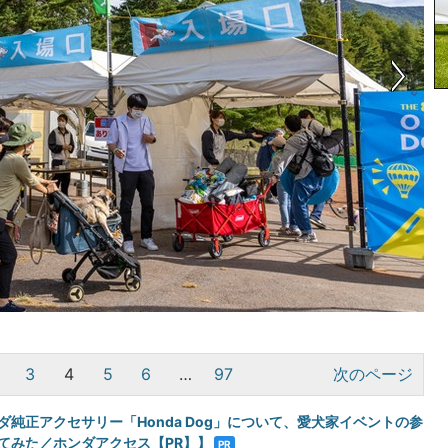
3
4
5
6
…
97
次のページ
ダ純正アクセサリー「Honda Dog」について、愛犬家イベントの参
てみた／ホンダアクセス【PR】】
PR