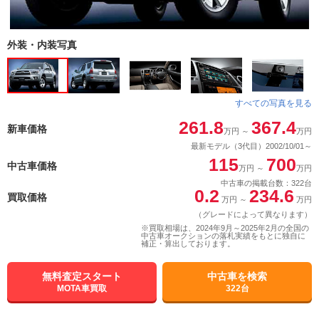
外装・内装写真
すべての写真を見る
261.8
367.4
新車価格
万円
～
万円
最新モデル（3代目）2002/10/01～
115
700
中古車価格
万円
～
万円
中古車の掲載台数：322台
0.2
234.6
買取価格
万円
～
万円
（グレードによって異なります）
※買取相場は、2024年9月～2025年2月の全国の
中古車オークションの落札実績をもとに独自に
補正・算出しております。
無料査定スタート
中古車を検索
MOTA車買取
322台