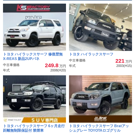
トヨタ ハイラックスサーフ 修復歴無
トヨタ ハイラックスサーフ
X-REAS 新品2UPバネ
221
中古車価格
万円
249.8
中古車価格
年式
2003(H15)
万円
年式
2008(H20)
トヨタ ハイラックスサーフ 6ヶ月走行
トヨタ ハイラックスサーフ Bratアッ
距離無制限保証付 禁煙車
シュグレー TOYOTAロゴグリル