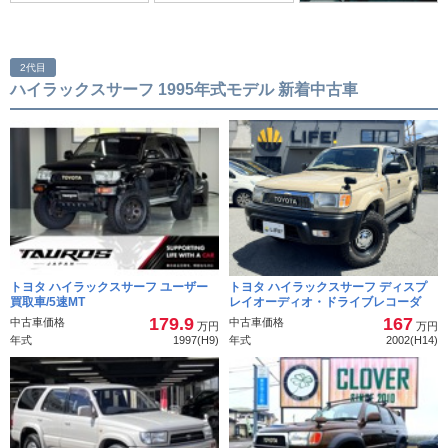
2代目
ハイラックスサーフ 1995年式モデル 新着中古車
トヨタ ハイラックスサーフ ユーザー
トヨタ ハイラックスサーフ ディスプ
買取車/5速MT
レイオーディオ・ドライブレコーダ
179.9
167
中古車価格
中古車価格
万円
万円
年式
1997(H9)
年式
2002(H14)