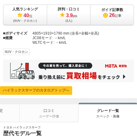
人気ランキング
評判・口コミ
ガイド記事数
26
40
3.9
記事
位
pts
(SUV・クロカン)
(3人)
ボディサイズ
4805×1910×1790 mm (全長×全幅×全高)
燃費
JC08モード:
－km/L
WLTCモード:
－km/L
SUV・クロカン
ハイラックスサーフのカタログトップへ
定
口コミ
グレード一覧
ユーザー評価
スペック・画像
トヨタ ハイラックスサーフ
歴代モデル一覧