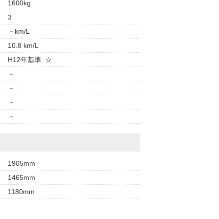
1600kg
3
－km/L
10.8 km/L
H12年基準 ☆
－
－
－
－
1905mm
1465mm
1180mm