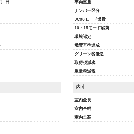
1月1日
車両重量
ナンバー区分
JC08モード燃費
10・15モード燃費
環境認定
ル
燃費基準達成
グリーン税優遇
取得税減税
重量税減税
内寸
室内全長
室内全幅
室内全高