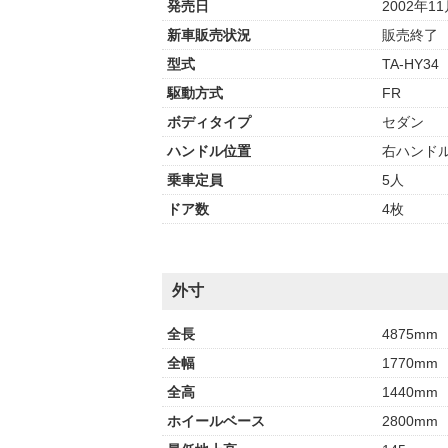
発売日
2002年1
新車販売状況
販売終了
型式
TA-HY34
駆動方式
FR
ボディタイプ
セダン
ハンドル位置
右ハンド
乗車定員
5人
ドア数
4枚
外寸
全長
4875mm
全幅
1770mm
全高
1440mm
ホイールベース
2800mm