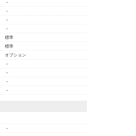
－
－
－
－
標準
標準
オプション
－
－
－
－
－