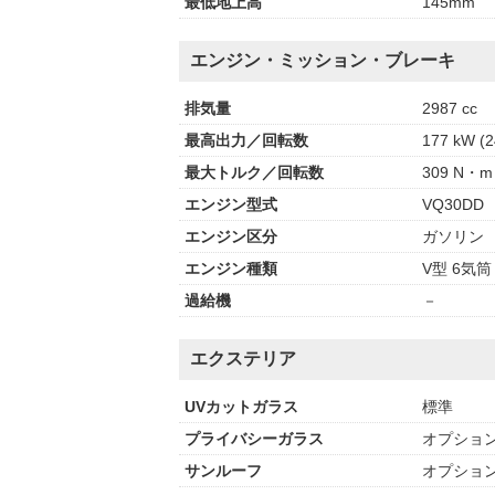
最低地上高
145mm
エンジン・ミッション・ブレーキ
排気量
2987 cc
最高出力／回転数
177 kW (2
最大トルク／回転数
309 N・m 
エンジン型式
VQ30DD
エンジン区分
ガソリン
エンジン種類
V型 6気筒
過給機
－
エクステリア
UVカットガラス
標準
プライバシーガラス
オプショ
サンルーフ
オプショ