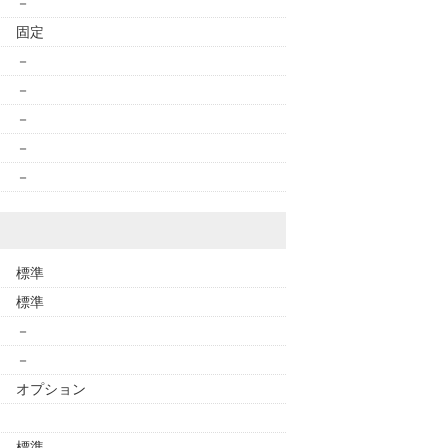
－
固定
－
－
－
－
－
標準
標準
－
－
オプション
標準