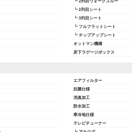
┗ 2列目ウォークスルー
┗ 2列目シート
┗ 3列目シート
┗ フルフラットシート
┗ チップアップシート
オットマン機構
床下ラゲージボックス
エアフィルター
抗菌仕様
消臭加工
防水加工
寒冷地仕様
テレビチューナー
ン
┗ アナログ