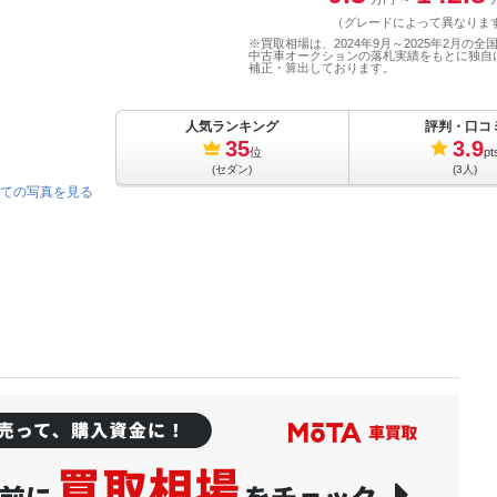
（グレードによって異なりま
※買取相場は、2024年9月～2025年2月の全
中古車オークションの落札実績をもとに独自
補正・算出しております。
人気ランキング
評判・口コ
35
3.9
位
pt
(セダン)
(3人)
ての写真を見る