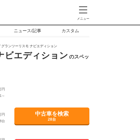
メニュー
ニュース/記事
カスタム
300SV グランツーリスモ ナビエディション
モ ナビエディション
のスペッ
万円
1～
中古車を検索
万円
28台
8台
万円