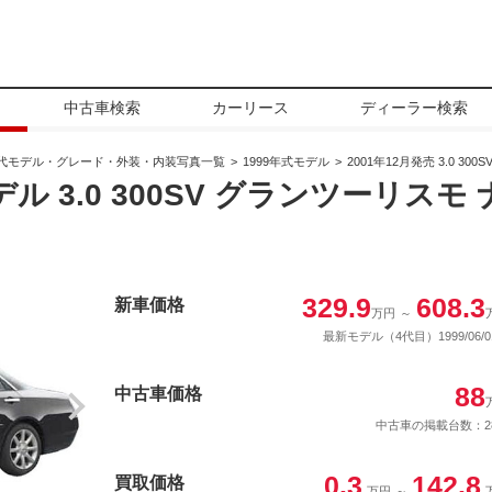
中古車検索
カーリース
ディーラー検索
代モデル・グレード・外装・内装写真一覧
1999年式モデル
2001年12月発売 3.0 
デル 3.0 300SV グランツーリス
329.9
608.3
新車価格
万円
～
最新モデル（4代目）1999/06/0
88
中古車価格
中古車の掲載台数：2
0.3
142.8
買取価格
万円
～