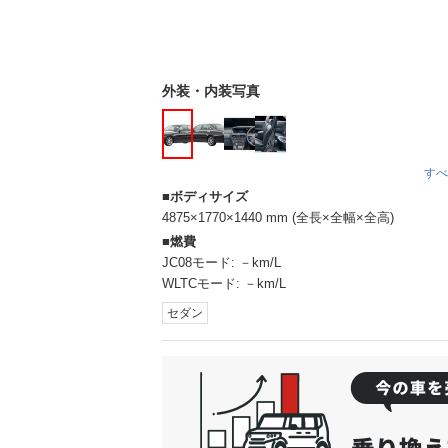
外装・内装写真
すべ
ボディサイズ
4875×1770×1440 mm (全長×全幅×全高)
燃費
JC08モード:
－km/L
WLTCモード:
－km/L
セダン