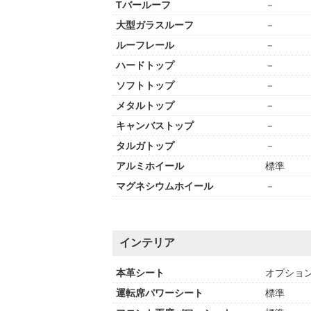
Tバールーフ
－
大型ガラスルーフ
－
ルーフレール
－
ハードトップ
－
ソフトトップ
－
メタルトップ
－
キャンバストップ
－
タルガトップ
－
アルミホイール
標準
マグネシウムホイール
－
インテリア
本革シート
オプショ
運転席パワーシート
標準