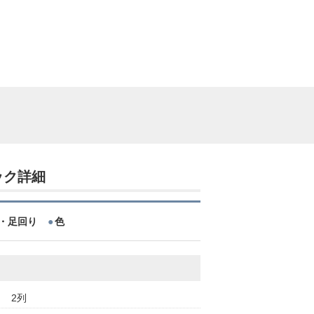
ック詳細
・足回り
色
2列