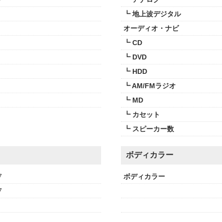
┗ 地上波デジタル
オーディオ・ナビ
┗ CD
┗ DVD
┗ HDD
┗ AM/FMラジオ
┗ MD
┗ カセット
┗ スピーカー数
ボディカラー
7
ボディカラー
7