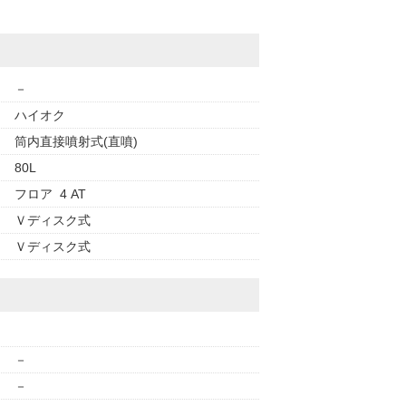
－
ハイオク
筒内直接噴射式(直噴)
80L
フロア 4 AT
Ｖディスク式
Ｖディスク式
－
－