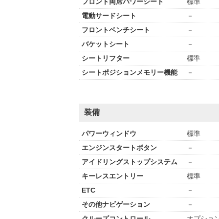
フロント両席パワーシート
標準
電動サードシート
－
フロントベンチシート
－
バケットシート
－
シートリフター
標準
シートポジションメモリー機能
－
装備
パワーウィンドウ
標準
エンジンスタートボタン
－
アイドリングストップシステム
－
キーレスエントリー
標準
ETC
－
その他ナビゲーション
－
クルーズコントロール
オプショ