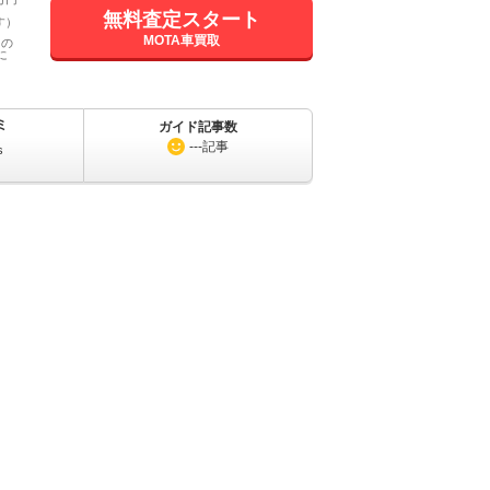
無料査定スタート
す）
MOTA車買取
国の
に
ミ
ガイド記事数
---
記事
s