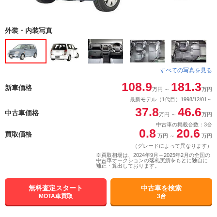
外装・内装写真
すべての写真を見る
108.9
181.3
新車価格
万円
～
万円
最新モデル（1代目）1998/12/01～
37.8
46.6
中古車価格
万円
～
万円
中古車の掲載台数：3台
0.8
20.6
買取価格
万円
～
万円
（グレードによって異なります）
※買取相場は、2024年9月～2025年2月の全国の
中古車オークションの落札実績をもとに独自に
補正・算出しております。
無料査定スタート
中古車を検索
MOTA車買取
3台