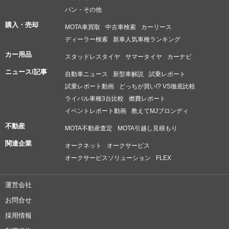
バン・その他
購入・売却
MOTA車買取
中古車検索
カーリース
ディーラー検索
新車人気車種ランキング
カー用品
スタッドレスタイヤ
サマータイヤ
カーナビ
ニュース/記事
自動車ニュース
新型車解説
試乗レポート
試乗レポート動画
どっちが買い!? VS徹底比較
ライバル車種3台比較
燃費レポート
イベントレポート動画
教えてMJブロンディ
不動産
MOTA不動産査定
MOTA引越し見積もり
関連企業
オークネット
オークサービス
オークサービスソリューション
FLEX
運営会社
お問合せ
採用情報