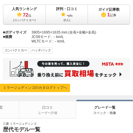
人気ランキング
評判・口コミ
ガイド記事数
1
72
-
記事
位
pts
(コンパクトカー)
(0人)
ボディサイズ
3905×1695×1635 mm (全長×全幅×全高)
燃費
JC08モード:
－km/L
WLTCモード:
－km/L
コンパクトカー
ハッチバック
ミラージュディンゴのカタログトップへ
定
口コミ
グレード一覧
ユーザー評価
スペック・画像
三菱 ミラージュディンゴ
歴代モデル一覧