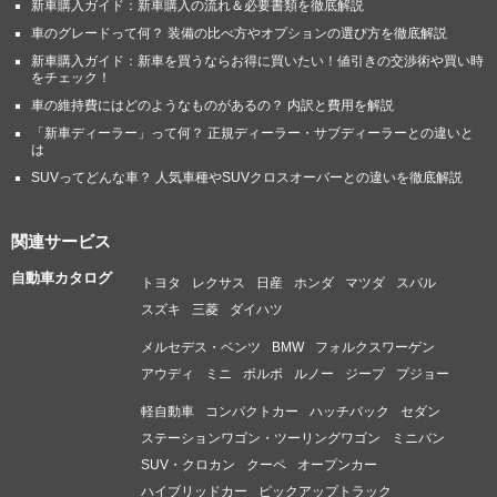
新車購入ガイド：新車購入の流れ＆必要書類を徹底解説
車のグレードって何？ 装備の比べ方やオプションの選び方を徹底解説
新車購入ガイド：新車を買うならお得に買いたい！値引きの交渉術や買い時
をチェック！
車の維持費にはどのようなものがあるの？ 内訳と費用を解説
「新車ディーラー」って何？ 正規ディーラー・サブディーラーとの違いと
は
SUVってどんな車？ 人気車種やSUVクロスオーバーとの違いを徹底解説
関連サービス
自動車カタログ
トヨタ
レクサス
日産
ホンダ
マツダ
スバル
スズキ
三菱
ダイハツ
メルセデス・ベンツ
BMW
フォルクスワーゲン
アウディ
ミニ
ボルボ
ルノー
ジープ
プジョー
軽自動車
コンパクトカー
ハッチバック
セダン
ステーションワゴン・ツーリングワゴン
ミニバン
SUV・クロカン
クーペ
オープンカー
ハイブリッドカー
ピックアップトラック