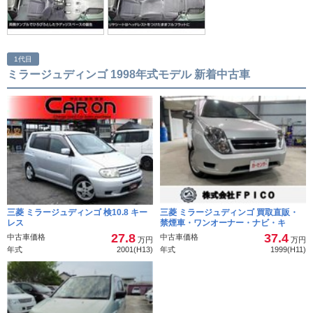
1代目
ミラージュディンゴ 1998年式モデル 新着中古車
三菱 ミラージュディンゴ 検10.8 キー
三菱 ミラージュディンゴ 買取直販・
レス
禁煙車・ワンオーナー・ナビ・キ
27.8
37.4
中古車価格
中古車価格
万円
万円
年式
2001(H13)
年式
1999(H11)