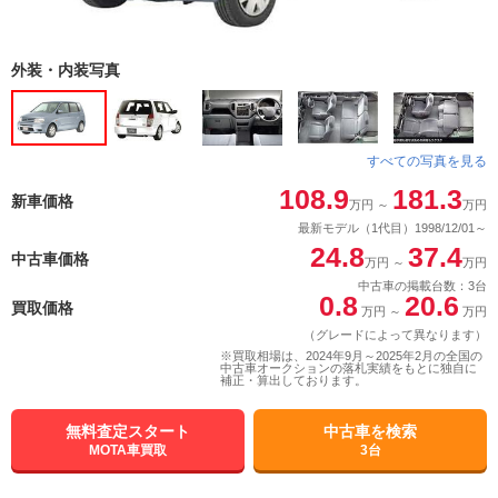
外装・内装写真
すべての写真を見る
108.9
181.3
新車価格
万円
～
万円
最新モデル（1代目）1998/12/01～
24.8
37.4
中古車価格
万円
～
万円
中古車の掲載台数：3台
0.8
20.6
買取価格
万円
～
万円
（グレードによって異なります）
※買取相場は、2024年9月～2025年2月の全国の
中古車オークションの落札実績をもとに独自に
補正・算出しております。
無料査定スタート
中古車を検索
MOTA車買取
3台