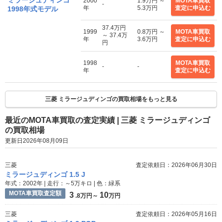
ミラージュディンゴ
2000
1.9万円 ～
MOTA車買取
-
年
5.3万円
査定に申込む
1998年式モデル
37.4万円
1999
0.8万円 ～
MOTA車買取
～ 37.4万
年
3.6万円
査定に申込む
円
1998
MOTA車買取
-
-
年
査定に申込む
三菱 ミラージュディンゴの買取相場をもっと見る
最近のMOTA車買取の査定実績 | 三菱 ミラージュディンゴ
の買取相場
更新日2026年08月09日
三菱
査定依頼日：2026年06月30日
ミラージュディンゴ 1.5 J
年式：2002年 | 走行：～5万キロ | 色：緑系
MOTA車買取査定額
3
10
.8万円～
万円
三菱
査定依頼日：2026年05月16日