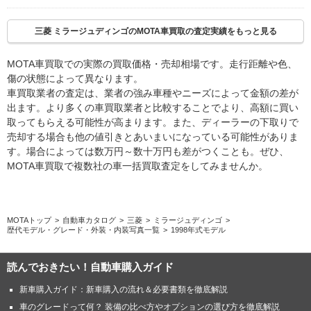
三菱 ミラージュディンゴのMOTA車買取の査定実績をもっと見る
MOTA車買取での実際の買取価格・売却相場です。走行距離や色、
傷の状態によって異なります。
車買取業者の査定は、業者の強み車種やニーズによって金額の差が
出ます。より多くの車買取業者と比較することでより、高額に買い
取ってもらえる可能性が高まります。また、ディーラーの下取りで
売却する場合も他の値引きとあいまいになっている可能性がありま
す。場合によっては数万円～数十万円も差がつくことも。ぜひ、
MOTA車買取で複数社の車一括買取査定をしてみませんか。
MOTAトップ
自動車カタログ
三菱
ミラージュディンゴ
歴代モデル・グレード・外装・内装写真一覧
1998年式モデル
読んでおきたい！自動車購入ガイド
新車購入ガイド：新車購入の流れ＆必要書類を徹底解説
車のグレードって何？ 装備の比べ方やオプションの選び方を徹底解説