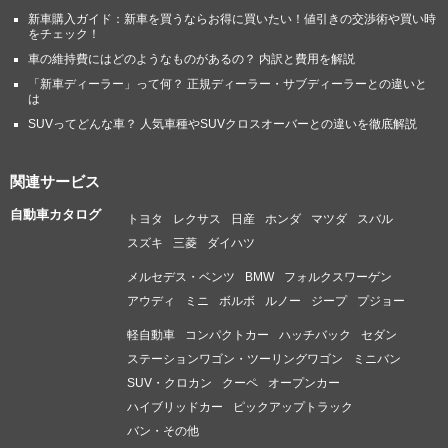
新車購入ガイド：新車を買うならお得に買いたい！値引きの交渉術や買い時
をチェック！
車の維持費にはどのようなものがあるの？ 内訳と費用を解説
「新車ディーラー」って何？ 正規ディーラー・サブディーラーとの違いと
は
SUVってどんな車？ 人気車種やSUVクロスオーバーとの違いを徹底解説
関連サービス
自動車カタログ
トヨタ
レクサス
日産
ホンダ
マツダ
スバル
スズキ
三菱
ダイハツ
メルセデス・ベンツ
BMW
フォルクスワーゲン
アウディ
ミニ
ボルボ
ルノー
ジープ
プジョー
軽自動車
コンパクトカー
ハッチバック
セダン
ステーションワゴン・ツーリングワゴン
ミニバン
SUV・クロカン
クーペ
オープンカー
ハイブリッドカー
ピックアップトラック
バン・その他