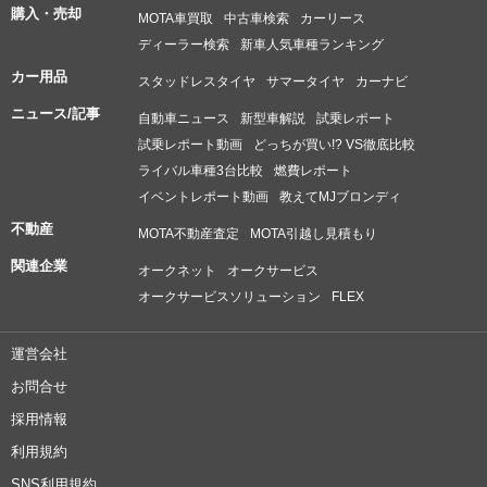
購入・売却
MOTA車買取
中古車検索
カーリース
ディーラー検索
新車人気車種ランキング
カー用品
スタッドレスタイヤ
サマータイヤ
カーナビ
ニュース/記事
自動車ニュース
新型車解説
試乗レポート
試乗レポート動画
どっちが買い!? VS徹底比較
ライバル車種3台比較
燃費レポート
イベントレポート動画
教えてMJブロンディ
不動産
MOTA不動産査定
MOTA引越し見積もり
関連企業
オークネット
オークサービス
オークサービスソリューション
FLEX
運営会社
お問合せ
採用情報
利用規約
SNS利用規約