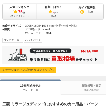
人気ランキング
評判・口コミ
ガイド記事数
75
-
---
記事
位
pts
(コンパクトカー)
(0人)
ボディサイズ
3905×1695×1635 mm (全長×全幅×全高)
燃費
JC08モード:
－km/L
WLTCモード:
－km/L
コンパクトカー
ハッチバック
ミラージュディンゴのカタログトップへ
1998年式モデル
買取相場・査定
グレード一覧
MOTA車買取
三菱 ミラージュディンゴにおすすめのカー用品・パーツ