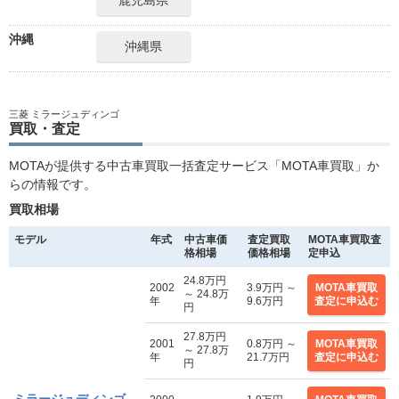
鹿児島県
沖縄
沖縄県
三菱 ミラージュディンゴ
買取・査定
MOTAが提供する中古車買取一括査定サービス「MOTA車買取」か
らの情報です。
買取相場
モデル
年式
中古車価
査定買取
MOTA車買取査
格相場
価格相場
定申込
24.8万円
2002
3.9万円 ～
MOTA車買取
～ 24.8万
年
9.6万円
査定に申込む
円
27.8万円
2001
0.8万円 ～
MOTA車買取
～ 27.8万
年
21.7万円
査定に申込む
円