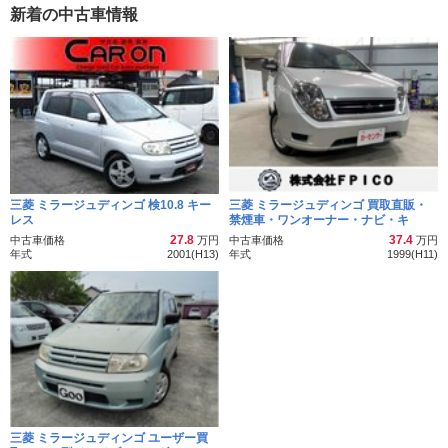
新着の中古車情報
三菱 ミラージュディンゴ 検10.8 キー
三菱 ミラージュディンゴ 買取直販・
レス
禁煙車・ワンオーナー・ナビ・キ
27.8
37.4
中古車価格
万円
中古車価格
万円
年式
2001(H13)
年式
1999(H11)
三菱 ミラージュディンゴ ユーザー買