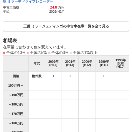
取 ミラー型ドライブレコーダー
24.8
中古車価格
万円
年式
2002(H14)
三菱 ミラージュディンゴの中古車在庫一覧を全て見る
相場表
在庫量に合わせて色を変えています。
■
全体の10%
■
全体の5%
■
全体の3%
■
全体の1%以上
1998
年
2002
年
2001
年
2000
年
1999
年
年式
以前
(H14)
(H13)
(H12)
(H11)
(H10)
価格
物件数
1
1
1
190万円～
～190万円
～180万円
～170万円
～160万円