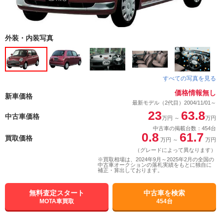
外装・内装写真
すべての写真を見る
価格情報無し
新車価格
最新モデル（2代目）2004/11/01～
23
63.8
中古車価格
万円
～
万円
中古車の掲載台数：454台
0.8
61.7
買取価格
万円
～
万円
（グレードによって異なります）
※買取相場は、2024年9月～2025年2月の全国の
中古車オークションの落札実績をもとに独自に
補正・算出しております。
無料査定スタート
中古車を検索
MOTA車買取
454台