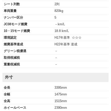
シート列数
2列
車両重量
820kg
ナンバー区分
5
JC08モード燃費
－km/L
10・15モード燃費
18.8 km/L
環境認定
H17年基準 ☆☆☆
燃費基準達成
H22年基準 達成
グリーン税優遇
－
取得税減税
－
重量税減税
－
外寸
全長
3395mm
全幅
1475mm
全高
1515mm
ホイールベース
2390mm