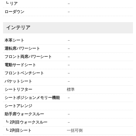
┗ リア
－
ローダウン
－
インテリア
本革シート
－
運転席パワーシート
－
フロント両席パワーシート
－
電動サードシート
－
フロントベンチシート
－
バケットシート
－
シートリフター
標準
シートポジションメモリー機能
－
シートアレンジ
助手席ウォークスルー
－
┗ 2列目ウォークスルー
－
┗ 2列目シート
一括可倒