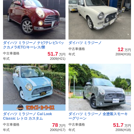
ダイハツ ミラジーノ ナビ/テレビ/バッ
ダイハツ ミラジーノ
クカメラ/ETC/キーレス/禁
12
中古車価格
万円
51.7
中古車価格
年式
2004(H16)
万円
年式
2009(H21)
ダイハツ ミラジーノ Cal Look
ダイハツ ミラジーノ 全塗装スモーキ
Classic レトロ カスタム
ーグリーン
78
51.7
中古車価格
中古車価格
万円
万円
年式
2005(H17)
年式
2006(H18)