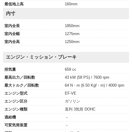
最低地上高
160mm
内寸
室内全長
1850mm
室内全幅
1275mm
室内全高
1250mm
エンジン・ミッション・ブレーキ
排気量
659 cc
最高出力／回転数
43 kW (58 PS) / 7600 rpm
最大トルク／回転数
64 N・m (6.50 Kgf・m) / 4000 rpm
エンジン型式
EF-VE
エンジン区分
ガソリン
エンジン種類
直列 3気筒 DOHC
過給機
－
可変気筒装置
－