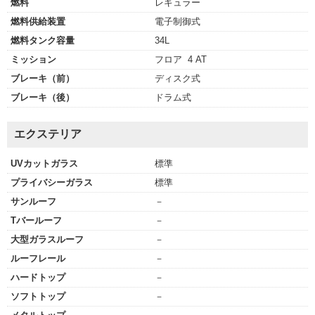
燃料
レギュラー
燃料供給装置
電子制御式
燃料タンク容量
34L
ミッション
フロア 4 AT
ブレーキ（前）
ディスク式
ブレーキ（後）
ドラム式
エクステリア
UVカットガラス
標準
プライバシーガラス
標準
サンルーフ
－
Tバールーフ
－
大型ガラスルーフ
－
ルーフレール
－
ハードトップ
－
ソフトトップ
－