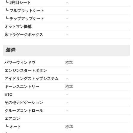
┗ 3列目シート
－
┗ フルフラットシート
－
┗ チップアップシート
－
オットマン機構
－
床下ラゲージボックス
－
装備
パワーウィンドウ
標準
エンジンスタートボタン
－
アイドリングストップシステム
－
キーレスエントリー
標準
ETC
－
その他ナビゲーション
－
クルーズコントロール
－
エアコン
┗ オート
標準