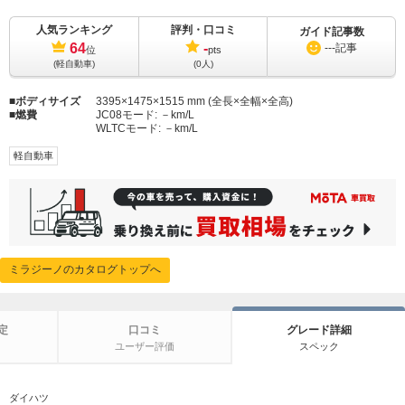
人気ランキング
評判・口コミ
ガイド記事数
64
-
---
記事
位
pts
(軽自動車)
(0人)
ボディサイズ
3395×1475×1515 mm (全長×全幅×全高)
燃費
JC08モード:
－km/L
WLTCモード:
－km/L
軽自動車
ミラジーノのカタログトップへ
定
口コミ
グレード詳細
ユーザー評価
スペック
ダイハツ