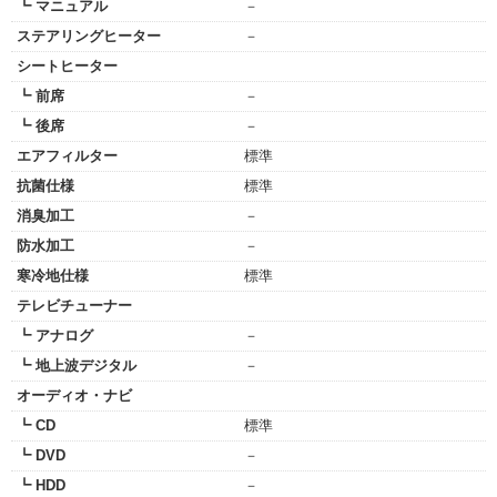
┗ マニュアル
－
ステアリングヒーター
－
シートヒーター
┗ 前席
－
┗ 後席
－
エアフィルター
標準
抗菌仕様
標準
消臭加工
－
防水加工
－
寒冷地仕様
標準
テレビチューナー
┗ アナログ
－
┗ 地上波デジタル
－
オーディオ・ナビ
┗ CD
標準
┗ DVD
－
┗ HDD
－