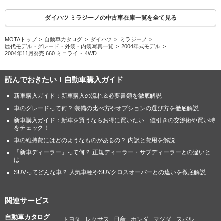
ダイハツ ミラジーノの中古車在庫一覧を全て見る
MOTAトップ
自動車カタログ
ダイハツ
ミラジーノ
歴代モデル・グレード・外装・内装写真一覧
2004年式モデル
2004年11月発売 660 ミニライト 4WD
読んでおきたい！自動車購入ガイド
新車購入ガイド：新車購入の流れ＆必要書類を徹底解説
車のグレードって何？ 装備の比べ方やオプションの選び方を徹底解説
新車購入ガイド：新車を買うならお得に買いたい！値引きの交渉術や買い時
をチェック！
車の維持費にはどのようなものがあるの？ 内訳と費用を解説
「新車ディーラー」って何？ 正規ディーラー・サブディーラーとの違いと
は
SUVってどんな車？ 人気車種やSUVクロスオーバーとの違いを徹底解説
関連サービス
自動車カタログ
トヨタ
レクサス
日産
ホンダ
マツダ
スバル