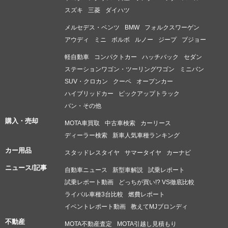
スズキ
三菱
ダイハツ
メルセデス・ベンツ
BMW
フォルクスワーゲン
アウディ
ミニ
ボルボ
ルノー
ジープ
プジョー
軽自動車
コンパクトカー
ハッチバック
セダン
ステーションワゴン・ツーリングワゴン
ミニバン
SUV・クロカン
クーペ
オープンカー
ハイブリッドカー
ピックアップトラック
バン・その他
購入・売却
MOTA車買取
中古車検索
カーリース
ディーラー検索
新車人気車種ランキング
カー用品
スタッドレスタイヤ
サマータイヤ
カーナビ
ニュース/記事
自動車ニュース
新型車解説
試乗レポート
試乗レポート動画
どっちが買い!? VS徹底比較
ライバル車種3台比較
燃費レポート
イベントレポート動画
教えてMJブロンディ
不動産
MOTA不動産査定
MOTA引越し見積もり