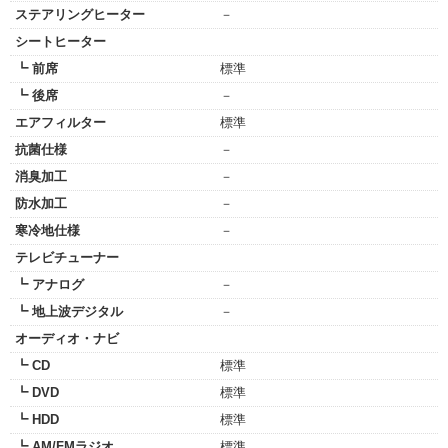
ステアリングヒーター
－
シートヒーター
┗ 前席
標準
┗ 後席
－
エアフィルター
標準
抗菌仕様
－
消臭加工
－
防水加工
－
寒冷地仕様
－
テレビチューナー
┗ アナログ
－
┗ 地上波デジタル
－
オーディオ・ナビ
┗ CD
標準
┗ DVD
標準
┗ HDD
標準
┗ AM/FMラジオ
標準