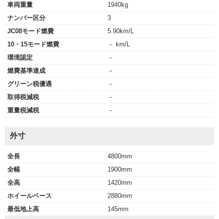
車両重量
1940kg
ナンバー区分
3
JC08モード燃費
5.90km/L
10・15モード燃費
－ km/L
環境認定
－
燃費基準達成
－
グリーン税優遇
－
取得税減税
－
重量税減税
－
外寸
全長
4800mm
全幅
1900mm
全高
1420mm
ホイールベース
2880mm
最低地上高
145mm