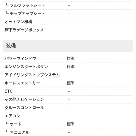
┗ フルフラットシート
－
┗ チップアップシート
－
オットマン機構
－
床下ラゲージボックス
－
装備
パワーウィンドウ
標準
エンジンスタートボタン
標準
アイドリングストップシステム
－
キーレスエントリー
標準
ETC
－
その他ナビゲーション
－
クルーズコントロール
－
エアコン
┗ オート
標準
┗ マニュアル
－