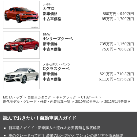
シボレー
カマロ
新車価格
880万円～940万円
中古車価格
85万円～1,709万円
BMW
4シリーズクーペ
新車価格
735万円～1,150万円
中古車価格
75万円～786.8万円
メルセデス・ベンツ
Cクラスクーペ
新車価格
621万円～710.3万円
中古車価格
61.1万円～525.6万円
MOTAトップ
自動車カタログ
キャデラック
CTSクーペ
歴代モデル・グレード・外装・内装写真一覧
2010年式モデル
2012年1月発売 V
読んでおきたい！自動車購入ガイド
新車購入ガイド：新車購入の流れ＆必要書類を徹底解説
車のグレードって何？ 装備の比べ方やオプションの選び方を徹底解説