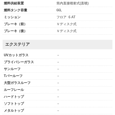
燃料供給装置
筒内直接噴射式(直噴)
燃料タンク容量
66L
ミッション
フロア 6 AT
ブレーキ（前）
Ｖディスク式
ブレーキ（後）
Ｖディスク式
エクステリア
UVカットガラス
－
プライバシーガラス
－
サンルーフ
－
Tバールーフ
－
大型ガラスルーフ
－
ルーフレール
－
ハードトップ
－
ソフトトップ
－
メタルトップ
－