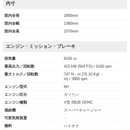
内寸
室内全長
1850mm
室内全幅
1360mm
室内全高
1070mm
エンジン・ミッション・ブレーキ
排気量
6156 cc
最高出力／回転数
415 kW (564 PS) / 6100 rpm
最大トルク／回転数
747 N・m (76.10 Kgf・
m) / 3800 rpm
エンジン型式
6H
エンジン区分
ガソリン
エンジン種類
V型 8気筒 DOHC
過給機
スーパーチャージャー
可変気筒装置
－
燃料
ハイオク