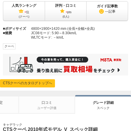
人気ランキング
評判・口コミ
ガイド記事数
-
-
---
記事
位
pts
(クーペ)
(0人)
ボディサイズ
4800×1900×1420 mm (全長×全幅×全高)
燃費
JC08モード:
5.90～8.30km/L
WLTCモード:
－km/L
クーペ
CTSクーペのカタログトップへ
定
口コミ
グレード詳細
ユーザー評価
スペック
キャデラック
CTSクーペ 2010年式モデル V スペック詳細