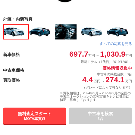
外装・内装写真
すべての写真を見る
697.7
1,030.9
新車価格
万円
～
万円
最新モデル（1代目）2010/12/01～
価格情報収集中
中古車価格
中古車の掲載台数：3台
4.4
274.1
買取価格
万円
～
万円
（グレードによって異なります）
※買取相場は、2024年9月～2025年2月の全国の
中古車オークションの落札実績をもとに独自に
補正・算出しております。
無料査定スタート
中古車を検索
MOTA車買取
3台