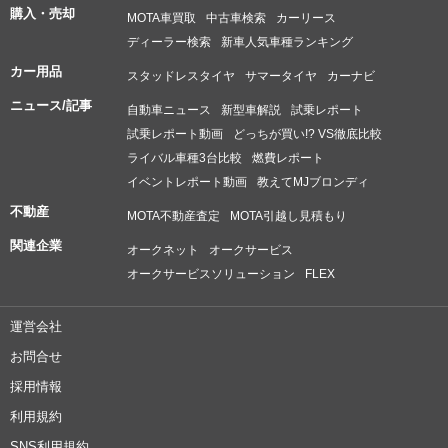
購入・売却
MOTA車買取
中古車検索
カーリース
ディーラー検索
新車人気車種ランキング
カー用品
スタッドレスタイヤ
サマータイヤ
カーナビ
ニュース/記事
自動車ニュース
新型車解説
試乗レポート
試乗レポート動画
どっちが買い!? VS徹底比較
ライバル車種3台比較
燃費レポート
イベントレポート動画
教えてMJブロンディ
不動産
MOTA不動産査定
MOTA引越し見積もり
関連企業
オークネット
オークサービス
オークサービスソリューション
FLEX
運営会社
お問合せ
採用情報
利用規約
SNS利用規約