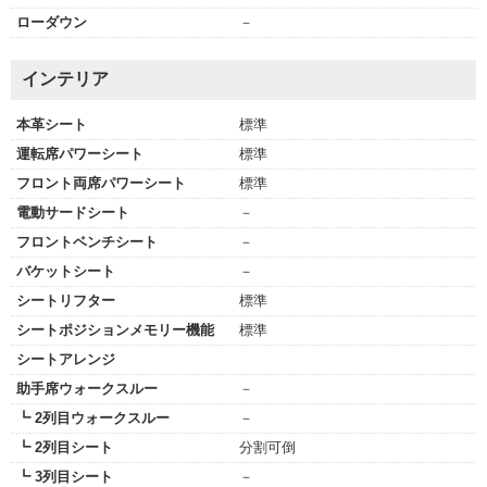
ローダウン
－
インテリア
本革シート
標準
運転席パワーシート
標準
フロント両席パワーシート
標準
電動サードシート
－
フロントベンチシート
－
バケットシート
－
シートリフター
標準
シートポジションメモリー機能
標準
シートアレンジ
助手席ウォークスルー
－
┗ 2列目ウォークスルー
－
┗ 2列目シート
分割可倒
┗ 3列目シート
－