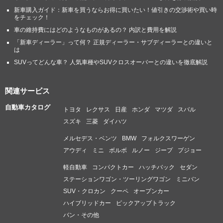
新車購入ガイド：新車を買うならお得に買いたい！値引きの交渉術や買い時
をチェック！
車の維持費にはどのようなものがあるの？ 内訳と費用を解説
「新車ディーラー」って何？ 正規ディーラー・サブディーラーとの違いと
は
SUVってどんな車？ 人気車種やSUVクロスオーバーとの違いを徹底解説
関連サービス
自動車カタログ
トヨタ
レクサス
日産
ホンダ
マツダ
スバル
スズキ
三菱
ダイハツ
メルセデス・ベンツ
BMW
フォルクスワーゲン
アウディ
ミニ
ボルボ
ルノー
ジープ
プジョー
軽自動車
コンパクトカー
ハッチバック
セダン
ステーションワゴン・ツーリングワゴン
ミニバン
SUV・クロカン
クーペ
オープンカー
ハイブリッドカー
ピックアップトラック
バン・その他