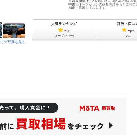
※買取相場は、2024年9月～2025年2月の全
中古車オークションの落札実績をもとに独自
補正・算出しております。
人気ランキング
評判・口コ
-
-
位
pts
(オープンカー)
(0人)
ての写真を見る