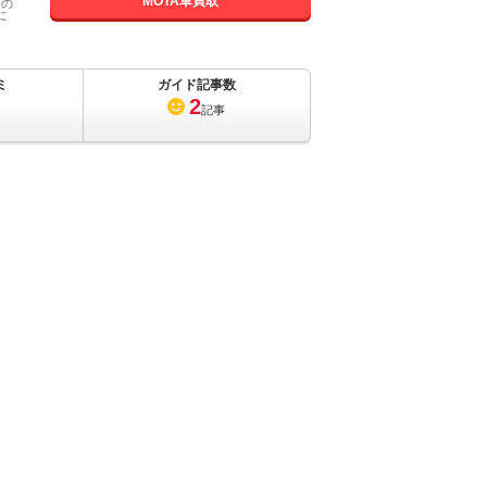
MOTA車買取
国の
に
ミ
ガイド記事数
2
記事