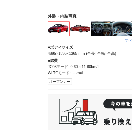
外装・内装写真
すべ
ボディサイズ
4895×1895×1365 mm (全長×全幅×全高)
燃費
JC08モード:
9.60～11.60km/L
WLTCモード:
－km/L
オープンカー