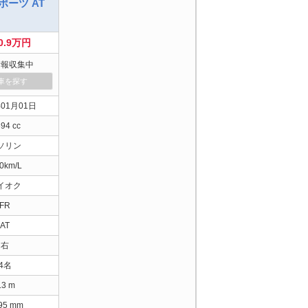
スポーツ AT
90.9万円
情報収集中
車を探す
年01月01日
394 cc
ソリン
60km/L
イオク
FR
AT
右
4名
.3 m
895 mm