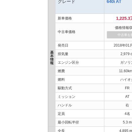
グレード
640i AT
1,225.
新車価格
価格情報
中古車価格
中古車を
発売日
2018年01
基
排気量
2,979 
本
情
エンジン区分
ガソリ
報
燃費
11.60km
燃料
ハイオ
駆動方式
FR
ミッション
AT
ハンドル
右
定員
4名
最小回転半径
5.3 m
全長
4,895 