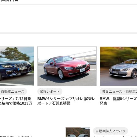
・自動車ニュース
試乗レポート
業界ニュース・自動車
シリーズ」7月2日発
BMW 6シリーズ カブリオレ 試乗レ
BMW、新型6シリー
全装備で価格1023万
ポート／石川真禧照
発表
自動車購入ノウハウ