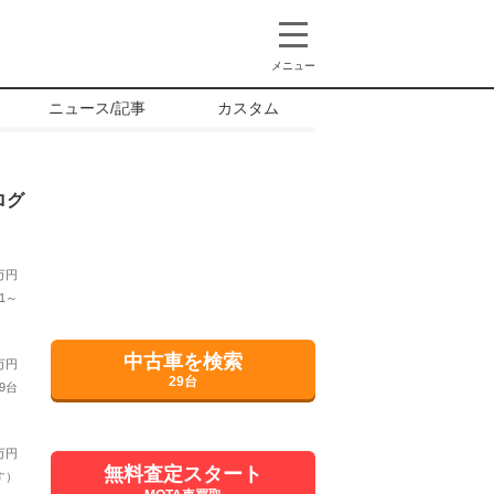
メニュー
ニュース/記事
カスタム
ログ
万円
1～
中古車を検索
万円
29台
9台
万円
無料査定スタート
す）