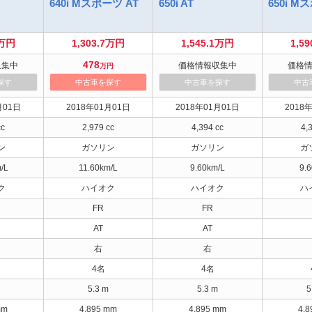
640i Mスポーツ AT
650i AT
650i M
3万円
1,303.7万円
1,545.1万円
1,5
478
収集中
価格情報収集中
価格
万円
探す
中古車を探す
中古車を探す
中古
月01日
2018年01月01日
2018年01月01日
2018
cc
2,979 cc
4,394 cc
4,
ン
ガソリン
ガソリン
ガ
/L
11.60km/L
9.60km/L
9.
ク
ハイオク
ハイオク
ハ
FR
FR
AT
AT
右
右
4名
4名
5.3 m
5.3 m
5
mm
4,895 mm
4,895 mm
4,