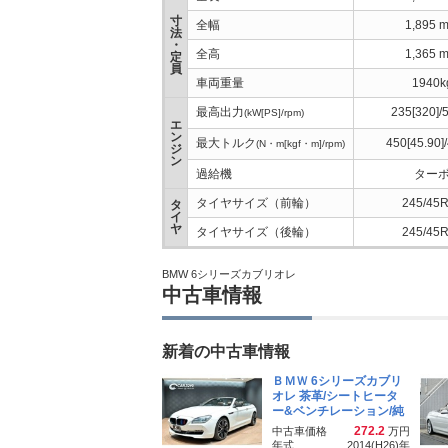
寸
全幅
1,895 
法
・
全高
1,365 
定
員
車両重量
1940k
最高出力
235[320]/
(kW[PS]/rpm)
エ
ン
最大トルク
450[45.90]
(N・m[kgf・m]/rpm)
ジ
ン
過給機
ター
タイヤサイズ（前輪）
245/45
タ
イ
ヤ
タイヤサイズ（後輪）
245/45
BMW 6シリーズカブリオレ
中古車情報
新着の中古車情報
ＢＭＷ 6シリーズカブリ
オレ 茶革/シートヒータ
ー&ベンチレーション/純
272.2
中古車価格
万円
年式
2014(H26)
年