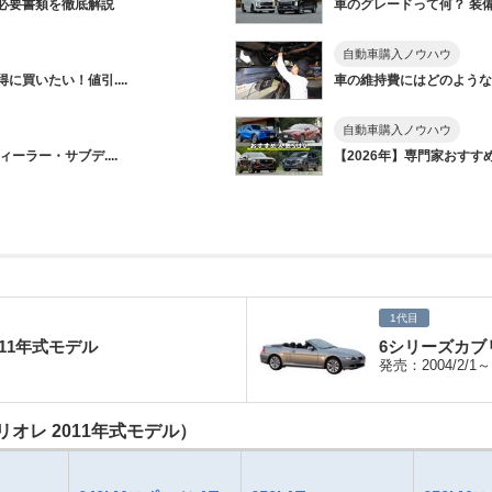
必要書類を徹底解説
車のグレードって何？ 装備
自動車購入ノウハウ
買いたい！値引....
車の維持費にはどのようなも
自動車購入ノウハウ
ーラー・サブデ....
【2026年】専門家おすすめ&
1代目
011年式モデル
6シリーズカブリ
発売：2004/2/1～
オレ 2011年式モデル）