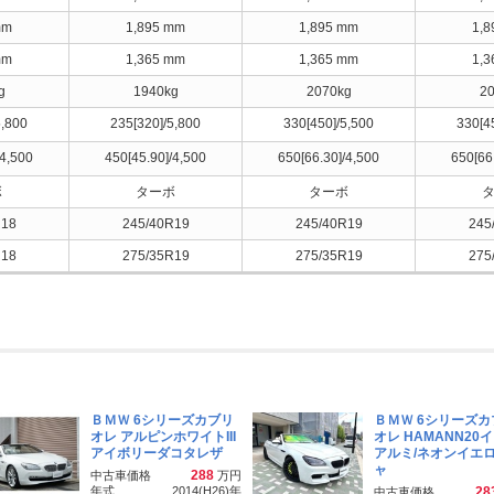
mm
1,895 mm
1,895 mm
1,
mm
1,365 mm
1,365 mm
1,
g
1940kg
2070kg
2
5,800
235[320]/5,800
330[450]/5,500
330[4
/4,500
450[45.90]/4,500
650[66.30]/4,500
650[66
ボ
ターボ
ターボ
R18
245/40R19
245/40R19
245
R18
275/35R19
275/35R19
275
ＢＭＷ 6シリーズカブリ
ＢＭＷ 6シリーズカ
オレ アルピンホワイトIII
オレ HAMANN20
アイボリーダコタレザ
アルミ/ネオンイエ
ャ
288
中古車価格
万円
年式
2014(H26)
年
28
中古車価格