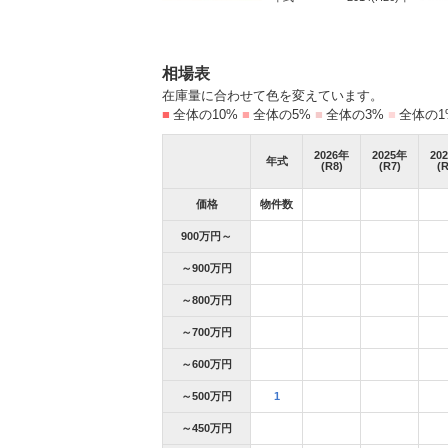
相場表
在庫量に合わせて色を変えています。
■
全体の10%
■
全体の5%
■
全体の3%
■
全体の1
2026
年
2025
年
202
年式
(R8)
(R7)
(R
価格
物件数
900万円～
～900万円
～800万円
～700万円
～600万円
～500万円
1
～450万円