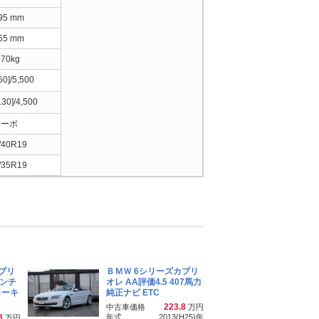
895 mm
365 mm
070kg
50]/5,500
.30]/4,500
ターボ
/40R19
/35R19
ブリ
ＢＭＷ 6シリーズカブリ
インチ
オレ AA評価4.5 407馬力
ローキ
純正ナビ ETC
223.8
中古車価格
万円
3
年式
2013(H25)
年
万円