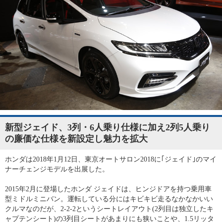
新型ジェイド、3列・6人乗り仕様に加え2列5人乗り
の廉価な仕様を新設定し魅力を拡大
ホンダは2018年1月12日、東京オートサロン2018に｢ジェイド｣のマイ
ナーチェンジモデルを出展した。
2015年2月に登場したホンダ ジェイドは、ヒンジドアを持つ乗用車
型ミドルミニバン。運転している分にはキビキビ走るなかなかいい
クルマなのだが、2-2-2というシートレイアウト(2列目は独立したキ
ャプテンシート)の3列目シートがあまりにも狭いことや、1.5リッタ