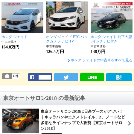
ホンダ ジェイド
ホンダ ジェイド ETC バッ
ホンダ ジェイド 純正大型
クカメラ ナビ TV
8インチナビ付き
中古車価格
中古車価格
中古車価格
164.8万円
126.5万円
138万円
ホンダ ジェイドの中古車をすべて見る
東京オートサロン2018 の最新記事
東京オートサロン2018は日産ブースがアツい！
｜キャラバンやエクストレイル、Z、ノートなど
多彩なラインナップで大攻勢【東京オートサロ
ン2018】