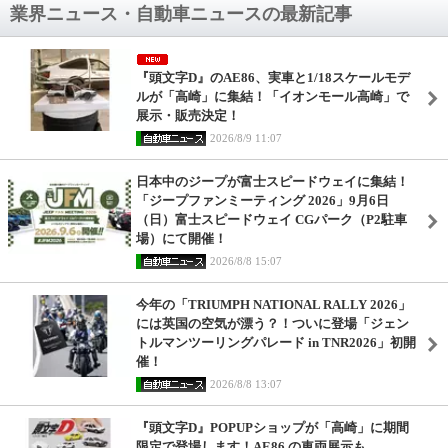
業界ニュース・自動車ニュースの最新記事
『頭文字D』のAE86、実車と1/18スケールモデ
ルが「高崎」に集結！「イオンモール高崎」で
展示・販売決定！
2026/8/9 11:07
日本中のジープが富士スピードウェイに集結！
「ジープファンミーティング 2026」9月6日
（日）富士スピードウェイ CGパーク（P2駐車
場）にて開催！
2026/8/8 15:07
今年の「TRIUMPH NATIONAL RALLY 2026」
には英国の空気が漂う？！ついに登場「ジェン
トルマンツーリングパレード in TNR2026」初開
催！
2026/8/8 13:07
『頭文字D』POPUPショップが「高崎」に期間
限定で登場します！AE86 の車両展示も。