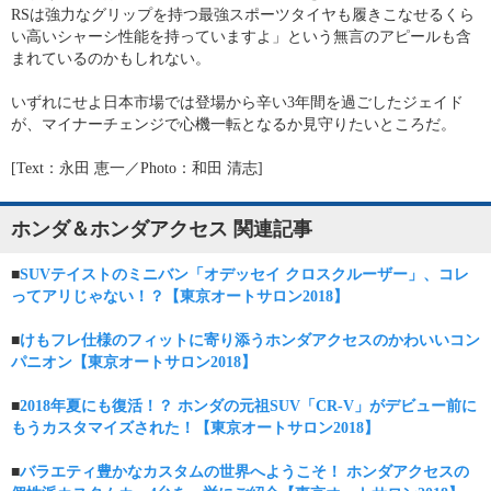
RSは強力なグリップを持つ最強スポーツタイヤも履きこなせるくら
い高いシャーシ性能を持っていますよ」という無言のアピールも含
まれているのかもしれない。
いずれにせよ日本市場では登場から辛い3年間を過ごしたジェイド
が、マイナーチェンジで心機一転となるか見守りたいところだ。
[Text：永田 恵一／Photo：和田 清志]
ホンダ＆ホンダアクセス 関連記事
■
SUVテイストのミニバン「オデッセイ クロスクルーザー」、コレ
ってアリじゃない！？【東京オートサロン2018】
■
けもフレ仕様のフィットに寄り添うホンダアクセスのかわいいコン
パニオン【東京オートサロン2018】
■
2018年夏にも復活！？ ホンダの元祖SUV「CR-V」がデビュー前に
もうカスタマイズされた！【東京オートサロン2018】
■
バラエティ豊かなカスタムの世界へようこそ！ ホンダアクセスの