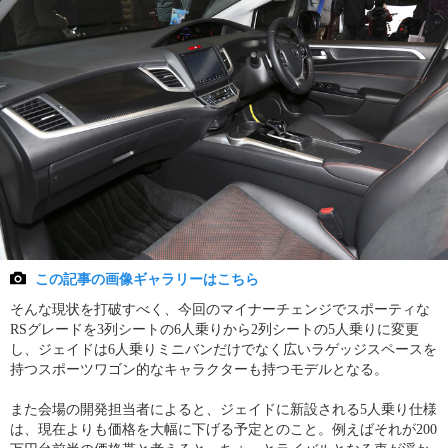
この記事の画像ギャラリーはこちら
そんな現状を打破すべく、今回のマイナーチェンジでスポーティな
RSグレードを3列シートの6人乗りから2列シートの5人乗りに変更
し、ジェイドは6人乗りミニバンだけでなく広いラゲッジスペースを
持つスポーツワゴン的なキャラクターも持つモデルとなる。
また会場の開発担当者によると、ジェイドに新設される5人乗り仕様
は、現在よりも価格を大幅に下げる予定とのこと。例えばそれが200