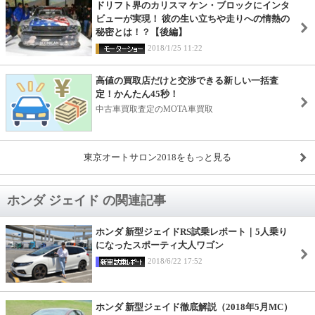
ドリフト界のカリスマ ケン・ブロックにインタ
ビューが実現！ 彼の生い立ちや走りへの情熱の
秘密とは！？【後編】
2018/1/25 11:22
高値の買取店だけと交渉できる新しい一括査
定！かんたん45秒！
中古車買取査定のMOTA車買取
東京オートサロン2018をもっと見る
ホンダ ジェイド の関連記事
ホンダ 新型ジェイドRS試乗レポート｜5人乗り
になったスポーティ大人ワゴン
2018/6/22 17:52
ホンダ 新型ジェイド徹底解説（2018年5月MC）