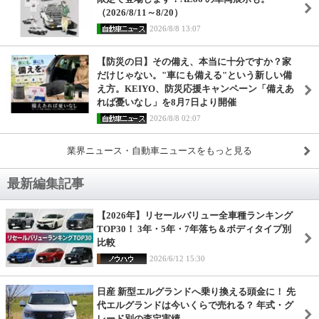
（2026/8/11～8/20）
2026/8/8 13:07
【防災の日】その備え、本当に十分ですか？家
だけじゃない。"車にも備える"という新しい備
え方。KEIYO、防災応援キャンペーン「備えあ
れば憂いなし」を8月7日より開催
2026/8/8 02:07
業界ニュース・自動車ニュースをもっと見る
最新編集記事
【2026年】リセールバリュー全車種ランキング
TOP30！ 3年・5年・7年落ち＆ボディタイプ別
比較
2026/6/12 15:30
日産 新型エルグランドへ乗り換える頭金に！ 先
代エルグランドは今いくらで売れる？ 年式・グ
レード別の査定実績