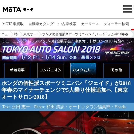
MOTA車買取
自動車カタログ
中古車検索
カーリース
ディーラー検索
ニュ
特
東京オー
ホンダの個性派スポーツミニバン「ジェイド」が2018年春
ー
集
トサロン
のマイナーチェンジで5人乗り仕様追加へ【東京オートサロ
ス/
2018
ン2018】
記事
ホンダの個性派スポーツミニバン「ジェイド」が2018
年春のマイナーチェンジで5人乗り仕様追加へ【東京
オートサロン2018】
Text: 永田 恵一
Photo: 和田 清志・オートックワン編集部・Honda