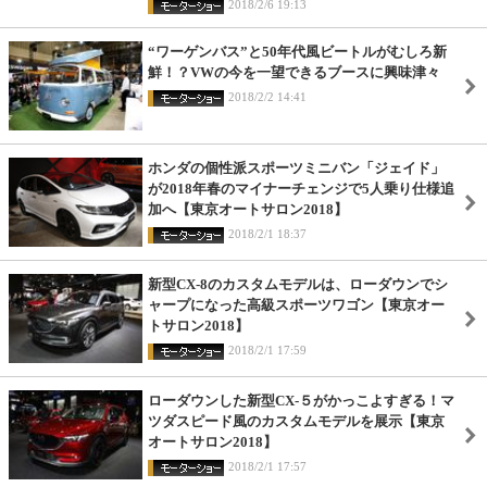
2018/2/6 19:13
“ワーゲンバス”と50年代風ビートルがむしろ新
鮮！？VWの今を一望できるブースに興味津々
2018/2/2 14:41
ホンダの個性派スポーツミニバン「ジェイド」
が2018年春のマイナーチェンジで5人乗り仕様追
加へ【東京オートサロン2018】
2018/2/1 18:37
新型CX-8のカスタムモデルは、ローダウンでシ
ャープになった高級スポーツワゴン【東京オー
トサロン2018】
2018/2/1 17:59
ローダウンした新型CX-５がかっこよすぎる！マ
ツダスピード風のカスタムモデルを展示【東京
オートサロン2018】
2018/2/1 17:57