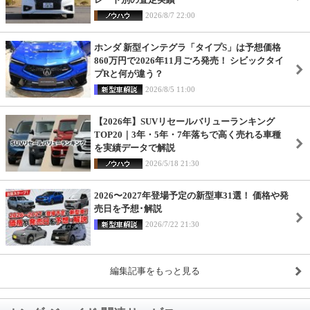
2026/8/7 22:00
ホンダ 新型インテグラ「タイプS」は予想価格
860万円で2026年11月ごろ発売！ シビックタイ
プRと何が違う？
2026/8/5 11:00
【2026年】SUVリセールバリューランキング
TOP20｜3年・5年・7年落ちで高く売れる車種
を実績データで解説
2026/5/18 21:30
2026〜2027年登場予定の新型車31選！ 価格や発
売日を予想･解説
2026/7/22 21:30
編集記事をもっと見る