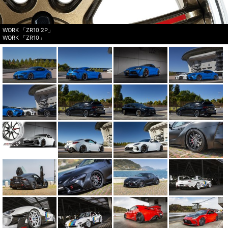
WORK 「ZR10 2P」
WORK 「ZR10」