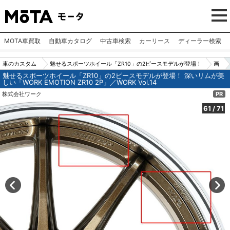
MOTA車買取
自動車カタログ
中古車検索
カーリース
ディーラー検索
車のカスタム
魅せるスポーツホイール「ZR10」の2ピースモデルが登場！
画
魅せるスポーツホイール「ZR10」の2ピースモデルが登場！ 深いリムが美
パーツ（カー
深いリムが美しい「WORK EMOTION ZR10 2P」／WORK Vo
像
しい「WORK EMOTION ZR10 2P」／WORK Vol.14
用品）
l.14
No.
株式会社ワーク
PR
61
61
/
71