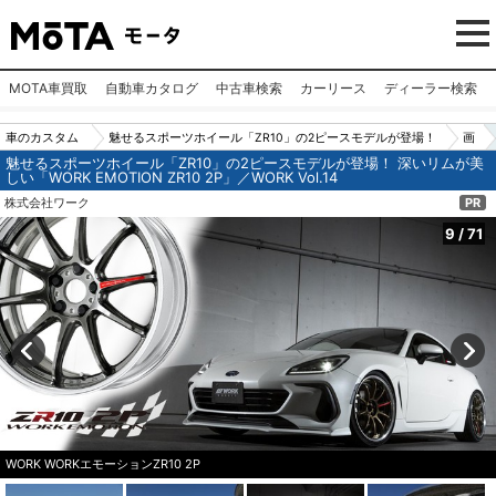
MOTA車買取
自動車カタログ
中古車検索
カーリース
ディーラー検索
車のカスタム
魅せるスポーツホイール「ZR10」の2ピースモデルが登場！
画
魅せるスポーツホイール「ZR10」の2ピースモデルが登場！ 深いリムが美
パーツ（カー
深いリムが美しい「WORK EMOTION ZR10 2P」／WORK Vo
像
しい「WORK EMOTION ZR10 2P」／WORK Vol.14
用品）
l.14
N
株式会社ワーク
PR
o.
9
/
71
9
WORK WORKエモーションZR10 2P