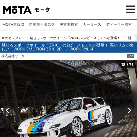
MOTA車買取
自動車カタログ
中古車検索
カーリース
ディーラー検索
車のカスタム
魅せるスポーツホイール「ZR10」の2ピースモデルが登場！
画
魅せるスポーツホイール「ZR10」の2ピースモデルが登場！ 深いリムが美
パーツ（カー
深いリムが美しい「WORK EMOTION ZR10 2P」／WORK Vo
像
しい「WORK EMOTION ZR10 2P」／WORK Vol.14
用品）
l.14
N
株式会社ワーク
PR
o.1
18
/
71
8