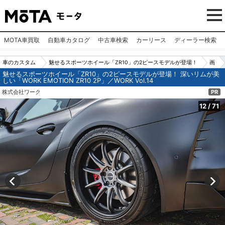
MOTA車買取
自動車カタログ
中古車検索
カーリース
ディーラー検索
車のカスタム
魅せるスポーツホイール「ZR10」の2ピースモデルが登場！
画
魅せるスポーツホイール「ZR10」の2ピースモデルが登場！ 深いリムが美
パーツ（カー
深いリムが美しい「WORK EMOTION ZR10 2P」／WORK Vo
像
しい「WORK EMOTION ZR10 2P」／WORK Vol.14
用品）
l.14
N
株式会社ワーク
PR
o.1
12
/
71
2