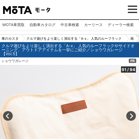
MOTA車買取
自動車カタログ
中古車検索
カーリース
ディーラー検索
車のカスタ
クルマ遊びをより楽しく演出する「A-x」 人気のルーフラック
画
クルマ遊びをより楽しく演出する「A-x」 人気のルーフラックやサイドオ
ムパーツ
やサイドオーニング、アウトドアアイテムを一挙にご紹介／シ
像
ーニング、アウトドアアイテムを一挙にご紹介／ショウワガレージ
【Vol.5】
（カー用
ョウワガレージ【Vol.5】
N
ショウワガレージ
PR
品）
o.
91
91
/
94