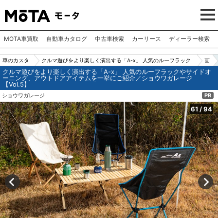
MOTA車買取
自動車カタログ
中古車検索
カーリース
ディーラー検索
車のカスタ
クルマ遊びをより楽しく演出する「A-x」 人気のルーフラック
画
クルマ遊びをより楽しく演出する「A-x」 人気のルーフラックやサイドオ
ムパーツ
やサイドオーニング、アウトドアアイテムを一挙にご紹介／シ
像
ーニング、アウトドアアイテムを一挙にご紹介／ショウワガレージ
【Vol.5】
（カー用
ョウワガレージ【Vol.5】
N
ショウワガレージ
PR
品）
o.
61
61
/
94