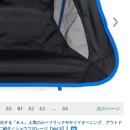
9
80
81
82
83
…
94
次のページ
演出する「A-x」 人気のルーフラックやサイドオーニング、アウトド
紹介／ショウワガレージ【Vol.5】】
PR