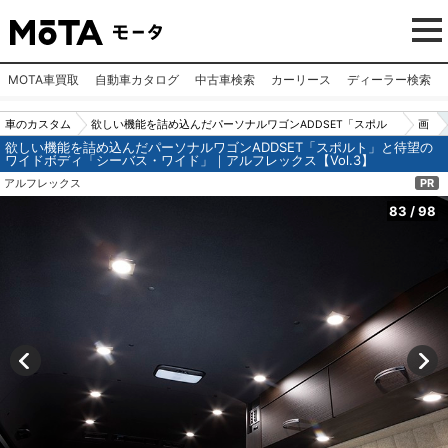
MOTA車買取
自動車カタログ
中古車検索
カーリース
ディーラー検索
車のカスタム
欲しい機能を詰め込んだパーソナルワゴンADDSET「スポル
画
欲しい機能を詰め込んだパーソナルワゴンADDSET「スポルト」と待望の
パーツ（カー
ト」と待望のワイドボディ「シーバス・ワイド」｜アルフレッ
像
ワイドボディ「シーバス・ワイド」｜アルフレックス【Vol.3】
用品）
クス【Vol.3】
N
アルフレックス
PR
o.8
83
/
98
3