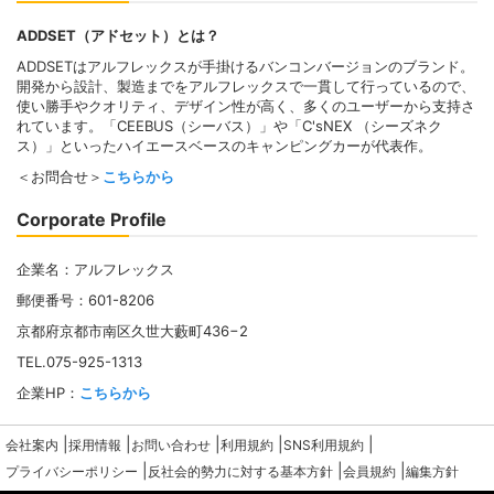
ADDSET（アドセット）とは？
ADDSETはアルフレックスが手掛けるバンコンバージョンのブランド。
開発から設計、製造までをアルフレックスで一貫して行っているので、
使い勝手やクオリティ、デザイン性が高く、多くのユーザーから支持さ
れています。「CEEBUS（シーバス）」や「C'sNEX （シーズネク
ス）」といったハイエースベースのキャンピングカーが代表作。
＜お問合せ＞
こちらから
Corporate Profile
企業名：アルフレックス
郵便番号：601-8206
京都府京都市南区久世大藪町436−2
TEL.075-925-1313
企業HP：
こちらから
|
|
|
|
|
会社案内
採用情報
お問い合わせ
利用規約
SNS利用規約
|
|
|
プライバシーポリシー
反社会的勢力に対する基本方針
会員規約
編集方針