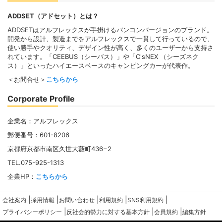
ADDSET（アドセット）とは？
ADDSETはアルフレックスが手掛けるバンコンバージョンのブランド。
開発から設計、製造までをアルフレックスで一貫して行っているので、
使い勝手やクオリティ、デザイン性が高く、多くのユーザーから支持さ
れています。「CEEBUS（シーバス）」や「C'sNEX （シーズネク
ス）」といったハイエースベースのキャンピングカーが代表作。
＜お問合せ＞
こちらから
Corporate Profile
企業名：アルフレックス
郵便番号：601-8206
京都府京都市南区久世大藪町436−2
TEL.075-925-1313
企業HP：
こちらから
|
|
|
|
|
会社案内
採用情報
お問い合わせ
利用規約
SNS利用規約
|
|
|
プライバシーポリシー
反社会的勢力に対する基本方針
会員規約
編集方針