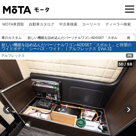
MOTA車買取
自動車カタログ
中古車検索
カーリース
ディーラー検索
車のカスタム
欲しい機能を詰め込んだパーソナルワゴンADDSET「スポル
画
欲しい機能を詰め込んだパーソナルワゴンADDSET「スポルト」と待望の
パーツ（カー
ト」と待望のワイドボディ「シーバス・ワイド」｜アルフレッ
像
ワイドボディ「シーバス・ワイド」｜アルフレックス【Vol.3】
用品）
クス【Vol.3】
N
アルフレックス
PR
o.5
50
/
98
0