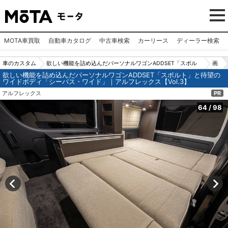
MOTA車買取
自動車カタログ
中古車検索
カーリース
ディーラー検索
車のカスタム
欲しい機能を詰め込んだパーソナルワゴンADDSET「スポル
画
欲しい機能を詰め込んだパーソナルワゴンADDSET「スポルト」と待望の
パーツ（カー
ト」と待望のワイドボディ「シーバス・ワイド」｜アルフレ
像
ワイドボディ「シーバス・ワイド」｜アルフレックス【Vol.3】
用品）
ックス【Vol.3】
N
アルフレックス
PR
o.6
64
/
98
4