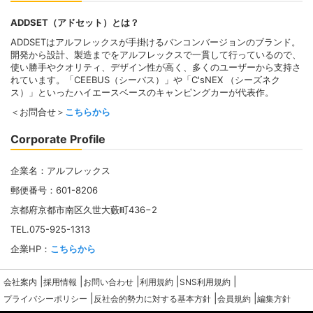
ADDSET（アドセット）とは？
ADDSETはアルフレックスが手掛けるバンコンバージョンのブランド。
開発から設計、製造までをアルフレックスで一貫して行っているので、
使い勝手やクオリティ、デザイン性が高く、多くのユーザーから支持さ
れています。「CEEBUS（シーバス）」や「C'sNEX （シーズネク
ス）」といったハイエースベースのキャンピングカーが代表作。
＜お問合せ＞
こちらから
Corporate Profile
企業名：アルフレックス
郵便番号：601-8206
京都府京都市南区久世大藪町436−2
TEL.075-925-1313
企業HP：
こちらから
|
|
|
|
|
会社案内
採用情報
お問い合わせ
利用規約
SNS利用規約
|
|
|
プライバシーポリシー
反社会的勢力に対する基本方針
会員規約
編集方針