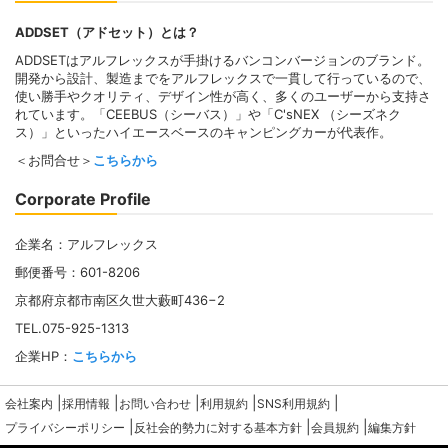
ADDSET（アドセット）とは？
ADDSETはアルフレックスが手掛けるバンコンバージョンのブランド。
開発から設計、製造までをアルフレックスで一貫して行っているので、
使い勝手やクオリティ、デザイン性が高く、多くのユーザーから支持さ
れています。「CEEBUS（シーバス）」や「C'sNEX （シーズネク
ス）」といったハイエースベースのキャンピングカーが代表作。
＜お問合せ＞
こちらから
Corporate Profile
企業名：アルフレックス
郵便番号：601-8206
京都府京都市南区久世大藪町436−2
TEL.075-925-1313
企業HP：
こちらから
|
|
|
|
|
会社案内
採用情報
お問い合わせ
利用規約
SNS利用規約
|
|
|
プライバシーポリシー
反社会的勢力に対する基本方針
会員規約
編集方針