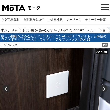
MOTA車買取
自動車カタログ
中古車検索
カーリース
ディーラー検索
車のカスタム
欲しい機能を詰め込んだパーソナルワゴンADDSET「スポル
画
欲しい機能を詰め込んだパーソナルワゴンADDSET「スポルト」と待望の
パーツ（カー
ト」と待望のワイドボディ「シーバス・ワイド」｜アルフレッ
像
ワイドボディ「シーバス・ワイド」｜アルフレックス【Vol.3】
用品）
クス【Vol.3】
N
アルフレックス
PR
o.7
72
/
98
2