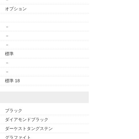
オプション
－
－
－
標準
－
－
標準 18
ブラック
ダイアモンドブラック
ダーケストタングステン
グラファイト