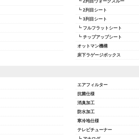
┗ 2列目ウォークスルー
┗ 2列目シート
┗ 3列目シート
┗ フルフラットシート
┗ チップアップシート
オットマン機構
床下ラゲージボックス
エアフィルター
抗菌仕様
消臭加工
防水加工
寒冷地仕様
テレビチューナー
┗ アナログ