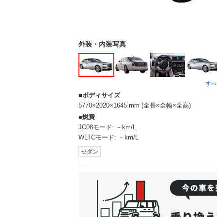
外装・内装写真
すべ
ボディサイズ
5770×2020×1645 mm (全長×全幅×全高)
燃費
JC08モード:
－km/L
WLTCモード:
－km/L
セダン