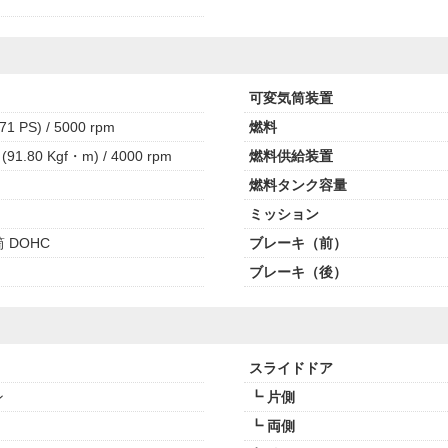
可変気筒装置
71 PS) / 5000 rpm
燃料
(91.80 Kgf・m) / 4000 rpm
燃料供給装置
燃料タンク容量
ミッション
筒 DOHC
ブレーキ（前）
ブレーキ（後）
スライドドア
ン
┗ 片側
┗ 両側