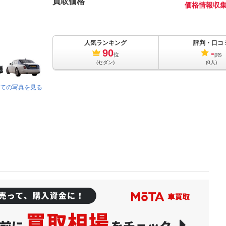
買取価格
価格情報収
人気ランキング
評判・口コ
90
-
位
pts
(セダン)
(0人)
ての写真を見る