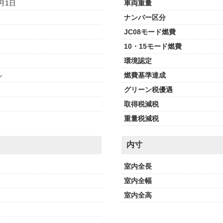
0月1日
車両重量
ナンバー区分
JC08モード燃費
10・15モード燃費
環境認定
ル
燃費基準達成
グリーン税優遇
取得税減税
重量税減税
内寸
室内全長
室内全幅
室内全高