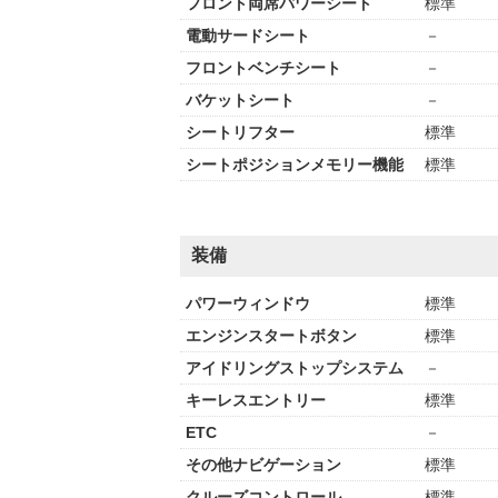
フロント両席パワーシート
標準
電動サードシート
－
フロントベンチシート
－
バケットシート
－
シートリフター
標準
シートポジションメモリー機能
標準
装備
パワーウィンドウ
標準
エンジンスタートボタン
標準
アイドリングストップシステム
－
キーレスエントリー
標準
ETC
－
その他ナビゲーション
標準
クルーズコントロール
標準