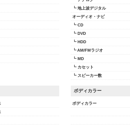
┗ 地上波デジタル
オーディオ・ナビ
┗ CD
┗ DVD
┗ HDD
┗ AM/FMラジオ
┗ MD
┗ カセット
┗ スピーカー数
ボディカラー
1
ボディカラー
1