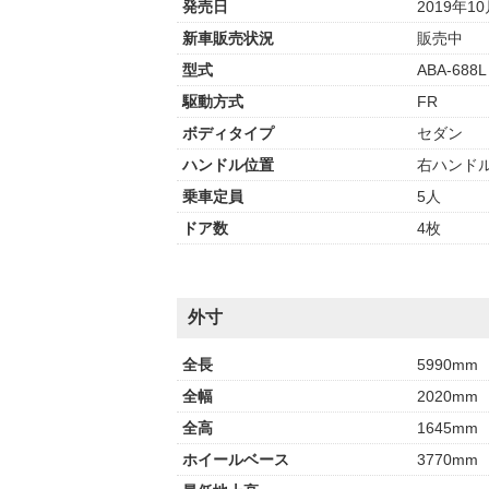
発売日
2019年1
新車販売状況
販売中
型式
ABA-688L
駆動方式
FR
ボディタイプ
セダン
ハンドル位置
右ハンド
乗車定員
5人
ドア数
4枚
外寸
全長
5990mm
全幅
2020mm
全高
1645mm
ホイールベース
3770mm