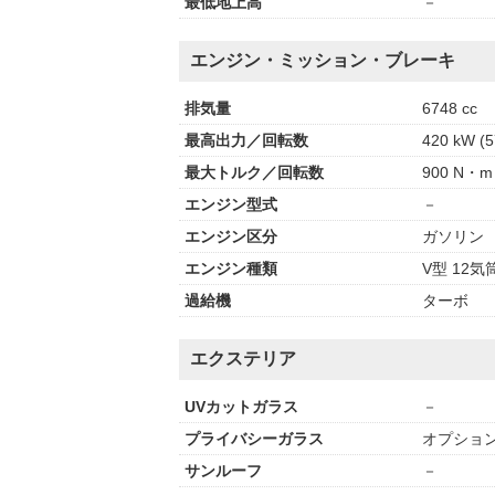
最低地上高
－
エンジン・ミッション・ブレーキ
排気量
6748 cc
最高出力／回転数
420 kW (5
最大トルク／回転数
900 N・m 
エンジン型式
－
エンジン区分
ガソリン
エンジン種類
V型 12気
過給機
ターボ
エクステリア
UVカットガラス
－
プライバシーガラス
オプショ
サンルーフ
－