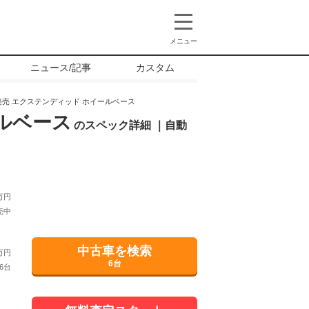
メニュー
ニュース/記事
カスタム
月発売 エクステンディッド ホイールベース
ールベース
のスペック詳細 ｜自動
万円
売中
中古車を検索
万円
6台
6台