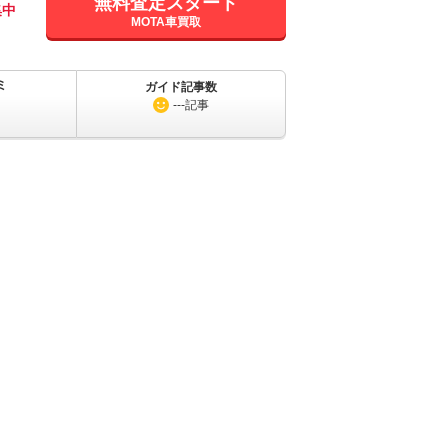
無料査定スタート
集中
MOTA車買取
ミ
ガイド記事数
---
記事