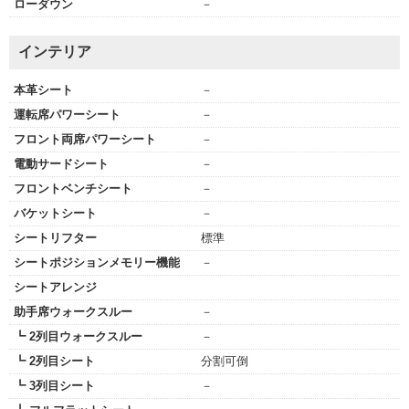
ローダウン
－
インテリア
本革シート
－
運転席パワーシート
－
フロント両席パワーシート
－
電動サードシート
－
フロントベンチシート
－
バケットシート
－
シートリフター
標準
シートポジションメモリー機能
－
シートアレンジ
助手席ウォークスルー
－
┗ 2列目ウォークスルー
－
┗ 2列目シート
分割可倒
┗ 3列目シート
－