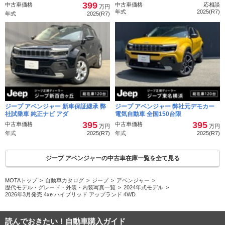
399
中古車価格
中古車価格
応相談
万円
年式
2025(R7)
年式
2025(R7)
ジープ アベンジャー 新車保証継承 弊
ジープ アベンジャー 弊社元デモカー
社試乗車 純正ナビ アダ
電気自動車 全国150台限
395
395
中古車価格
中古車価格
万円
万円
年式
2025(R7)
年式
2025(R7)
ジープ アベンジャーの中古車在庫一覧を全て見る
MOTAトップ
自動車カタログ
ジープ
アベンジャー
歴代モデル・グレード・外装・内装写真一覧
2024年式モデル
2026年3月発売 4xe ハイブリッド アップランド 4WD
読んでおきたい！自動車購入ガイド