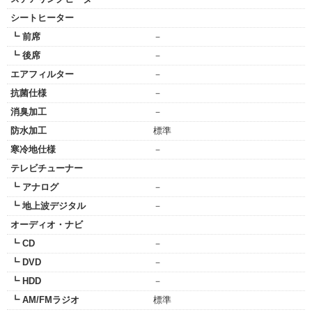
シートヒーター
┗ 前席
－
┗ 後席
－
エアフィルター
－
抗菌仕様
－
消臭加工
－
防水加工
標準
寒冷地仕様
－
テレビチューナー
┗ アナログ
－
┗ 地上波デジタル
－
オーディオ・ナビ
┗ CD
－
┗ DVD
－
┗ HDD
－
┗ AM/FMラジオ
標準