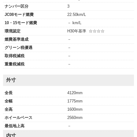
ナンバー区分
3
JC08モード燃費
22.50km/L
10・15モード燃費
－ km/L
環境認定
H30年基準 ☆☆☆☆
燃費基準達成
－
グリーン税優遇
－
取得税減税
－
重量税減税
－
外寸
全長
4120mm
全幅
1775mm
全高
1600mm
ホイールベース
2560mm
最低地上高
－
内寸