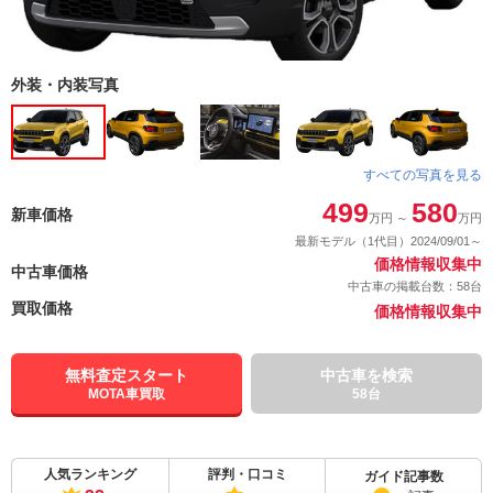
外装・内装写真
すべての写真を見る
499
580
新車価格
万円
～
万円
最新モデル（1代目）2024/09/01～
価格情報収集中
中古車価格
中古車の掲載台数：58台
買取価格
価格情報収集中
無料査定スタート
中古車を検索
MOTA車買取
58台
人気ランキング
評判・口コミ
ガイド記事数