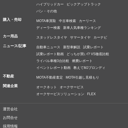
ハイブリッドカー
ピックアップトラック
バン・その他
購入・売却
MOTA車買取
中古車検索
カーリース
ディーラー検索
新車人気車種ランキング
カー用品
スタッドレスタイヤ
サマータイヤ
カーナビ
ニュース/記事
自動車ニュース
新型車解説
試乗レポート
試乗レポート動画
どっちが買い!? VS徹底比較
ライバル車種3台比較
燃費レポート
イベントレポート動画
教えてMJブロンディ
不動産
MOTA不動産査定
MOTA引越し見積もり
関連企業
オークネット
オークサービス
オークサービスソリューション
FLEX
運営会社
お問合せ
採用情報