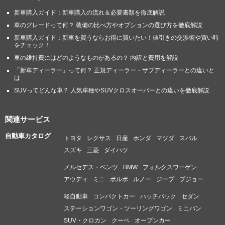
新車購入ガイド：新車購入の流れ＆必要書類を徹底解説
車のグレードって何？ 装備の比べ方やオプションの選び方を徹底解説
新車購入ガイド：新車を買うならお得に買いたい！値引きの交渉術や買い時
をチェック！
車の維持費にはどのようなものがあるの？ 内訳と費用を解説
「新車ディーラー」って何？ 正規ディーラー・サブディーラーとの違いと
は
SUVってどんな車？ 人気車種やSUVクロスオーバーとの違いを徹底解説
関連サービス
自動車カタログ
トヨタ
レクサス
日産
ホンダ
マツダ
スバル
スズキ
三菱
ダイハツ
メルセデス・ベンツ
BMW
フォルクスワーゲン
アウディ
ミニ
ボルボ
ルノー
ジープ
プジョー
軽自動車
コンパクトカー
ハッチバック
セダン
ステーションワゴン・ツーリングワゴン
ミニバン
SUV・クロカン
クーペ
オープンカー