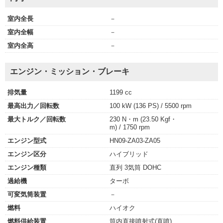
室内全長
－
室内全幅
－
室内全高
－
エンジン・ミッション・ブレーキ
排気量
1199 cc
最高出力／回転数
100 kW (136 PS) / 5500 rpm
最大トルク／回転数
230 N・m (23.50 Kgf・
m) / 1750 rpm
エンジン型式
HN09-ZA03-ZA05
エンジン区分
ハイブリッド
エンジン種類
直列 3気筒 DOHC
過給機
ターボ
可変気筒装置
－
燃料
ハイオク
燃料供給装置
筒内直接噴射式(直噴)