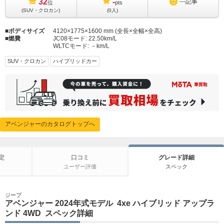
32
-
---
記事
位
pts
(SUV・クロカン)
(0人)
ボディサイズ
4120×1775×1600 mm (全長×全幅×全高)
燃費
JC08モード:
22.50km/L
WLTCモード:
－km/L
SUV・クロカン
ハイブリッドカー
アベンジャーのカタログトップへ
定
口コミ
グレード詳細
ユーザー評価
スペック
ジープ
アベンジャー 2024年式モデル 4xe ハイブリッド アップラ
ンド 4WD スペック詳細