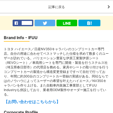
記事に戻る
Brand Info - IFUU
トヨタ ハイエース／日産NV350キャラバンのコンプリートカー専門
店。自分の用途に合わせてベストマッチした仕様を求めて数多くのユー
ザーが訪れている。バリエーション豊富な伊原工業製伊原シート
（REVOシート）／車両用シートを専門に開発・製造を行うステルス社
（埼玉県春日部市）の代理店を務める。家具やシートの取り付けを行う
コンプリートカーの製造から構造変更登録まですべて自社で行ってお
り、年間に約300台のコンプリートカー登録の実績がある。同社ならで
はのノウハウによってユーザーの希望を叶えたハイエース／NV350キ
ャラバンを作り上げる。また自動車内装施工事業部としてIFUU
Industryも併設しており、業者用OEM製作やオーダー施工を行ってい
る。
【お問い合わせはこちらから】
Corporate Profile