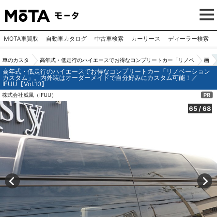
MOTA車買取
自動車カタログ
中古車検索
カーリース
ディーラー検索
車のカスタ
高年式・低走行のハイエースでお得なコンプリートカー「リノベ
画
高年式・低走行のハイエースでお得なコンプリートカー「リノベーション
ムパーツ
ーションカスタム」。内外装はオーダーメイドで自分好みにカス
像
カスタム」。内外装はオーダーメイドで自分好みにカスタム可能！／
IFUU【Vol.10】
（カー用
タム可能！／IFUU【Vol.10】
N
株式会社威風（IFUU）
PR
品）
o.
6
65
/
68
5