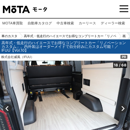
MOTA車買取
自動車カタログ
中古車検索
カーリース
ディーラー検索
車のカスタ
高年式・低走行のハイエースでお得なコンプリートカー「リノベ
画
高年式・低走行のハイエースでお得なコンプリートカー「リノベーション
ムパーツ
ーションカスタム」。内外装はオーダーメイドで自分好みにカス
像
カスタム」。内外装はオーダーメイドで自分好みにカスタム可能！／
IFUU【Vol.10】
（カー用
タム可能！／IFUU【Vol.10】
N
株式会社威風（IFUU）
PR
品）
o.
18
18
/
68