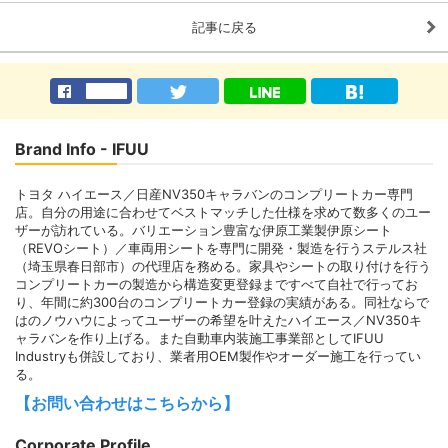
記事に戻る
Brand Info - IFUU
トヨタ ハイエース／日産NV350キャラバンのコンプリートカー専門
店。自分の用途に合わせてベストマッチした仕様を求めて数多くのユー
ザーが訪れている。バリエーション豊富な伊原工業製伊原シート
（REVOシート）／車両用シートを専門に開発・製造を行うステルス社
（埼玉県春日部市）の代理店を務める。家具やシートの取り付けを行う
コンプリートカーの製造から構造変更登録まですべて自社で行ってお
り、年間に約300台のコンプリートカー登録の実績がある。同社ならで
はのノウハウによってユーザーの希望を叶えたハイエース／NV350キ
ャラバンを作り上げる。また自動車内装施工事業部としてIFUU
Industryも併設しており、業者用OEM製作やオーダー施工を行ってい
る。
【お問い合わせはこちらから】
Corporate Profile