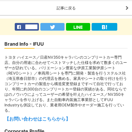
記事に戻る
Brand Info - IFUU
トヨタ ハイエース／日産NV350キャラバンのコンプリートカー専門
店。自分の用途に合わせてベストマッチした仕様を求めて数多くのユー
ザーが訪れている。バリエーション豊富な伊原工業製伊原シート
（REVOシート）／車両用シートを専門に開発・製造を行うステルス社
（埼玉県春日部市）の代理店を務める。家具やシートの取り付けを行う
コンプリートカーの製造から構造変更登録まですべて自社で行ってお
り、年間に約300台のコンプリートカー登録の実績がある。同社ならで
はのノウハウによってユーザーの希望を叶えたハイエース／NV350キ
ャラバンを作り上げる。また自動車内装施工事業部としてIFUU
Industryも併設しており、業者用OEM製作やオーダー施工を行ってい
る。
【お問い合わせはこちらから】
Corporate Profile