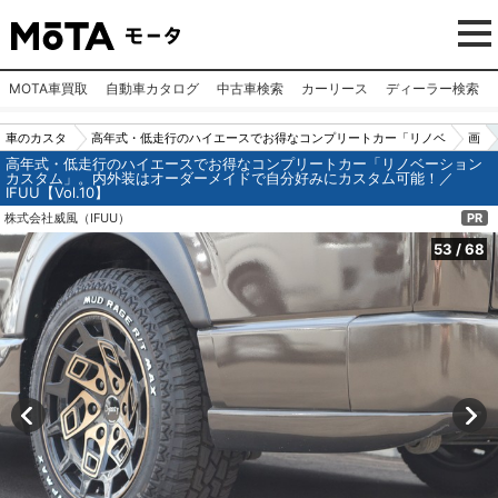
MOTA車買取
自動車カタログ
中古車検索
カーリース
ディーラー検索
車のカスタ
高年式・低走行のハイエースでお得なコンプリートカー「リノベ
画
高年式・低走行のハイエースでお得なコンプリートカー「リノベーション
ムパーツ
ーションカスタム」。内外装はオーダーメイドで自分好みにカス
像
カスタム」。内外装はオーダーメイドで自分好みにカスタム可能！／
IFUU【Vol.10】
（カー用
タム可能！／IFUU【Vol.10】
N
株式会社威風（IFUU）
PR
品）
o.
5
53
/
68
3