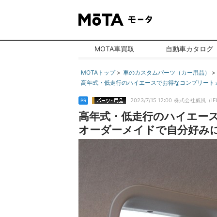
MOTA車買取
自動車カタログ
MOTAトップ
車のカスタムパーツ（カー用品）
高年式・低走行のハイエースでお得なコンプリートカー
2023/7/15 12:00
株式会社威風（IF
PR
高年式・低走行のハイエー
オーダーメイドで自分好みにカスタ