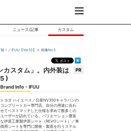
ニュース/記事
カスタム
IFUU【Vol.10】
画像No.5
ンカスタム」。内外装は
PR
 )
Brand Info - IFUU
トヨタ ハイエース／日産NV350キャラバンの
コンプリートカー専門店。自分の用途に合わ
せてベストマッチした仕様を求めて数多くの
ユーザーが訪れている。バリエーション豊富
な伊原工業製伊原シート（REVOシート）／車
両用シートを専門に開発・製造を行うステル