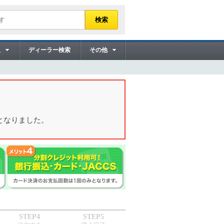
販
ディーラー検索
その他
となりました。
STEP4
STEP5