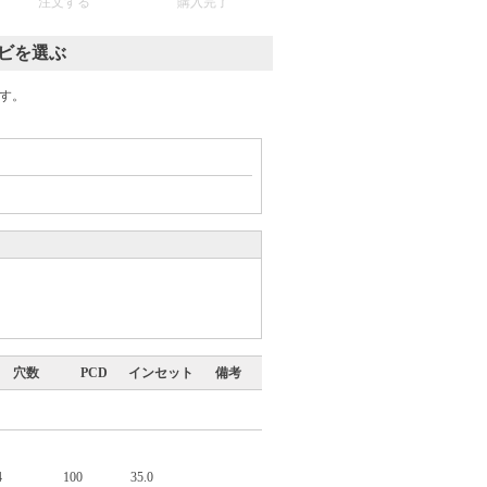
注文する
購入完了
ナビを選ぶ
ます。
穴数
PCD
インセット
備考
4
100
35.0