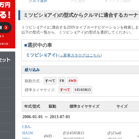
クルマ選択
ナビ選択
オプション選択
ミツビシ i(アイ)の型式からクルマに適合するカー
ミツビシ i(アイ)に適合する2DINタイプカーナビゲーションを検索し
以下の型式一覧から、ミツビシ i(アイ)の型式を選択してください。
■
選択中の車
ミツビシ i(アイ)
(
→新車カタログはこちら
)
絞り込み
駆動方式:
すべて
FR
4WD
標準タイヤサイズ:
すべて
145/65R15
年式/型式
駆動
標準タイヤサイズ
サイズ
2006-01-01 ～ 2013-07-01
CBA-
HA1W
(F)145/65R15
(F)15x4J
4WD