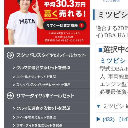
クルマ選択
ミツビシ 
適合する2D
イ) DBA-
■
選択中
ミツビシ i
型式:DBA-H
人
車両総重
エンジン型
必要最低負荷
▼
ミツビシ i
▶ (432)