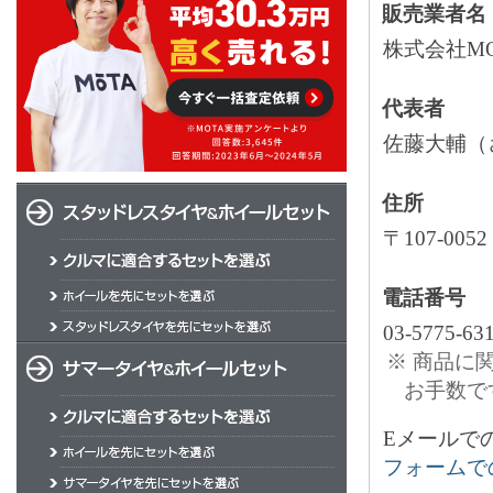
販売業者名
株式会社MO
代表者
佐藤大輔（
住所
〒107-00
電話番号
03-5775-63
※ 商品に
お手数で
Eメールでのお
フォームで