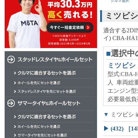
クルマ選択
ミツビシ 
適合する2D
イ) CBA-
■
選択中
ミツビシ i
型式:CBA-H
人
車両総重
エンジン型
必要最低負荷
▼
ミツビシ i
▶ (432)