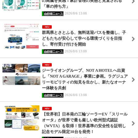
の高騰を実感！家計管理の実態と見直される
「車の持ち方」
2026/8/6 13:08
群馬県とさとふる、無料送迎バスを整備し、子
どもたちが安心して学べる環境づくりを目指
し、寄付受け付けを開始
2026/8/6 13:08
ジーライオングループ、NOT A HOTELへ出資
し「NOT A GARAGE」事業に参画。ラグジュア
リーモビリティの知見を生かし、新たなオーナ
ー体験を共創
2026/8/6 13:08
【世界初】日本発の三輪ソーラーEV「スリール
オータ」が世界で最も厳しい欧州型式認証
（WVTA）を取得！世界基準の安全性を証明し
記念モデル限定30台を発売！