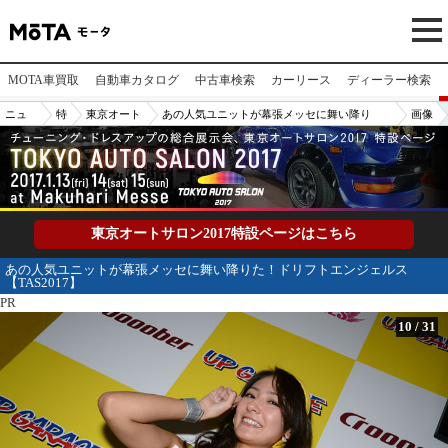
MOTA車買取
自動車カタログ
中古車検索
カーリース
ディーラー検索
ニュ
特
東京オート
あの人気ユニットが幕張メッセに舞い降り
画像
ース/
集
サロン2017
た！ドリフトエンジェルス【TAS2017】
No.
記事
10
東京オートサロン2017特設ページはこちら
あの人気ユニットが幕張メッセに舞い降りた！ドリフトエンジェルス
【TAS2017】
PR
10
/
31