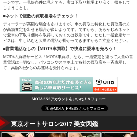
ーンです。一見好条件に見えても、実は下取り相場より安く、損をして
しまうことも。
■ネットで複数の買取相場をチェック！
ディーラーが高額な場合もありますが、車の買取に特化した買取店の方
が高額査定を出せる場合が多いようです。ですから、あらかじめネット
で愛車の下取り価格を取得しておくのは鉄則です。ただし一括査定サー
ビスは、申し込むと大量の電話が掛かってきますからご注意ください。
■営業電話なしの【MOTA車買取】で快適に愛車を売ろう！
MOTAの買取サービス「MOTA車買取」なら、一括査定と違って大量の営
業電話は一切なし。パソコンやスマホ上で各社の買取店を一斉表示し
て、高額2社からのみ連絡を受けられます。
MOTA SNSアカウントをいいね！＆フォロー
東京オートサロン2017 美女図鑑