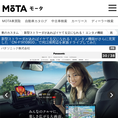
MOTA車買取
自動車カタログ
中古車検索
カーリース
ディーラー検索
車のカスタム
新型ストラーダがあればイケてる父になれる！ エンタメ機能
画
新型ストラーダがあればイケてる父になれる！ エンタメ機能がさらに充実
パーツ（カー
がさらに充実した「CN-F1X10BGD」で河口湖周辺を家族ドラ
像
した「CN-F1X10BGD」で河口湖周辺を家族ドライブしてみた
用品）
イブしてみた
N
パナソニック株式会社
PR
o.3
30
/
38
0