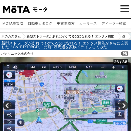
MOTA車買取
自動車カタログ
中古車検索
カーリース
ディーラー検索
車のカスタム
新型ストラーダがあればイケてる父になれる！ エンタメ機能
画
新型ストラーダがあればイケてる父になれる！ エンタメ機能がさらに充実
パーツ（カー
がさらに充実した「CN-F1X10BGD」で河口湖周辺を家族ドラ
像
した「CN-F1X10BGD」で河口湖周辺を家族ドライブしてみた
用品）
イブしてみた
N
パナソニック株式会社
PR
o.2
26
/
38
6