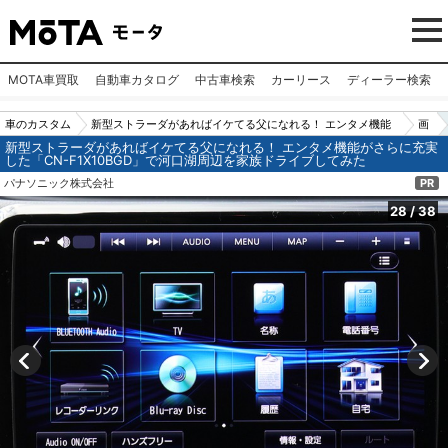
MOTA車買取
自動車カタログ
中古車検索
カーリース
ディーラー検索
車のカスタム
新型ストラーダがあればイケてる父になれる！ エンタメ機能
画
新型ストラーダがあればイケてる父になれる！ エンタメ機能がさらに充実
パーツ（カー
がさらに充実した「CN-F1X10BGD」で河口湖周辺を家族ドラ
像
した「CN-F1X10BGD」で河口湖周辺を家族ドライブしてみた
用品）
イブしてみた
N
パナソニック株式会社
PR
o.2
28
/
38
8