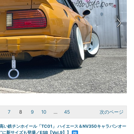
7
8
9
10
…
45
次のページ
高い鉄チンホイール「TC01」 ハイエース＆NV350キャラバンオー
”に新サイズも登場／ESB【Vol.9】】
PR