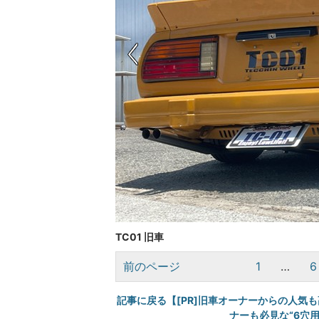
TC01 旧車
前のページ
1
…
6
記事に戻る【[PR]旧車オーナーからの人気も
ナーも必見な“6穴用