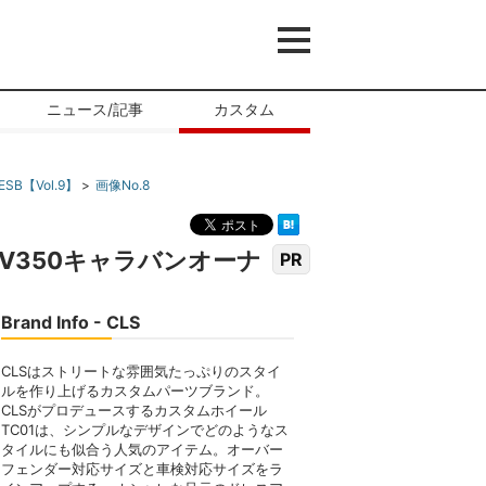
ニュース/記事
カスタム
【Vol.9】
画像No.8
V350キャラバンオーナ
PR
Brand Info - CLS
CLSはストリートな雰囲気たっぷりのスタイ
ルを作り上げるカスタムパーツブランド。
CLSがプロデュースするカスタムホイール
TC01は、シンプルなデザインでどのようなス
タイルにも似合う人気のアイテム。オーバー
フェンダー対応サイズと車検対応サイズをラ