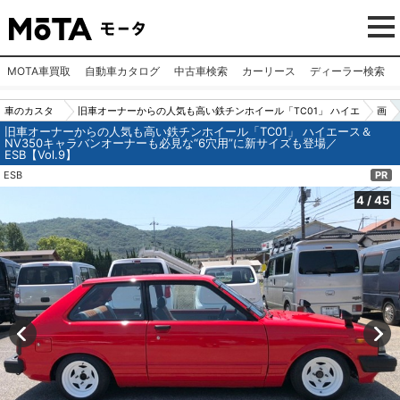
MOTA車買取
自動車カタログ
中古車検索
カーリース
ディーラー検索
車のカスタ
旧車オーナーからの人気も高い鉄チンホイール「TC01」 ハイエ
画
旧車オーナーからの人気も高い鉄チンホイール「TC01」 ハイエース＆
ムパーツ
ース＆NV350キャラバンオーナーも必見な“6穴用”に新サイズも
像
NV350キャラバンオーナーも必見な“6穴用”に新サイズも登場／
ESB【Vol.9】
（カー用
登場／ESB【Vol.9】
N
ESB
PR
品）
o.
4
4
/
45