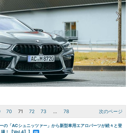
9
70
71
72
73
…
78
次のページ
ーナーの「ACシュニッツァー」から新型車用エアロパーツが続々と登
場！【Vol.4】】
PR