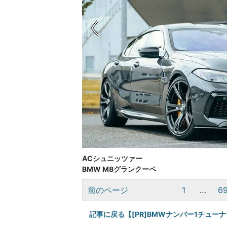
ACシュニッツァー
BMW M8グランクーペ
前のページ
1
…
6
記事に戻る【[PR]BMWナンバー1チュ