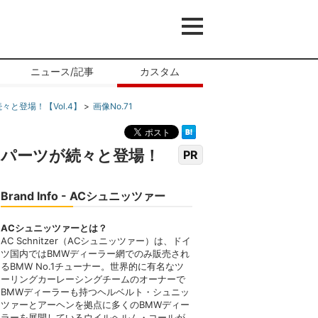
ニュース/記事
カスタム
と登場！【Vol.4】
画像No.71
ロパーツが続々と登場！
PR
Brand Info - ACシュニッツァー
ACシュニッツァーとは？
AC Schnitzer（ACシュニッツァー）は、ドイ
ツ国内ではBMWディーラー網でのみ販売され
るBMW No.1チューナー。世界的に有名なツ
ーリングカーレーシングチームのオーナーで
BMWディーラーも持つヘルベルト・シュニッ
ツァーとアーヘンを拠点に多くのBMWディー
ラーを展開しているウイルヘルム・コールが