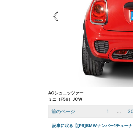
ACシュニッツァー
ミニ（F56）JCW
前のページ
1
…
3
記事に戻る【[PR]BMWナンバー1チュ