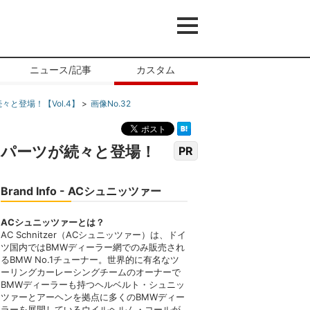
ニュース/記事
カスタム
と登場！【Vol.4】
画像No.32
ロパーツが続々と登場！
PR
Brand Info - ACシュニッツァー
ACシュニッツァーとは？
AC Schnitzer（ACシュニッツァー）は、ドイ
ツ国内ではBMWディーラー網でのみ販売され
るBMW No.1チューナー。世界的に有名なツ
ーリングカーレーシングチームのオーナーで
BMWディーラーも持つヘルベルト・シュニッ
ツァーとアーヘンを拠点に多くのBMWディー
ラーを展開しているウイルヘルム・コールが