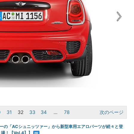
0
31
32
33
34
…
78
次のページ
ーナーの「ACシュニッツァー」から新型車用エアロパーツが続々と登
場！【Vol.4】】
PR