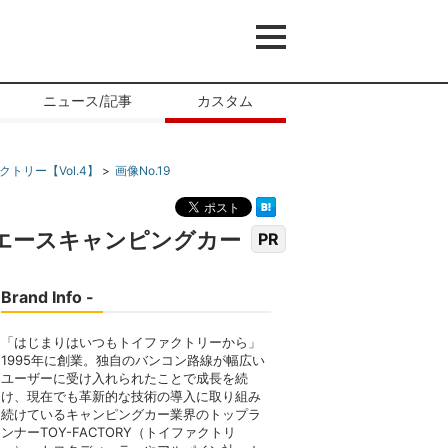
ニュース/記事
カスタム
リー【Vol.4】
画像No.19
エースキャンピングカー
PR
Brand Info -
「はじまりはいつもトイファクトリーから」
1995年に創業。独自のバンコン路線が幅広い
ユーザーに受け入れられたことで成長を続
け、現在でも革新的な技術の導入に取り組み
続けているキャンピングカー業界のトップラ
ンナーTOY-FACTORY（トイファクトリ