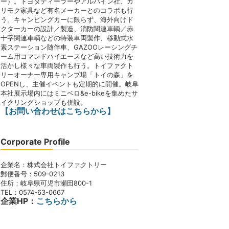
ー）。トヨタディーラーやアルパイン社、カ
リモク家具など有名メーカーとのコラボも行
う。キャンピングカーに限らず、海外向けド
クターカーの設計／製造、消防関連車輌／赤
十字関連車輌などの特装車両製作、移動式水
素ステーション随伴車、GAZOOレーシングチ
ーム用コマンドハイエースなど高い技術力を
活かし様々な車両製作も行う。トイファクト
リーオーナー専用キャンプ場「トイの森」を
OPENし、主催イベントも定期的に開催。岐阜
本社展示場内にはミニベロ&e-bikeを集めたサ
イクリングショップも併設。
【お問い合わせはこちらから】
Corporate Profile
企業名：株式会社トイファクトリー
郵便番号：509-0213
住所：岐阜県可児市瀬田800-1
TEL：0574-63-0667
企業HP：
こちらから