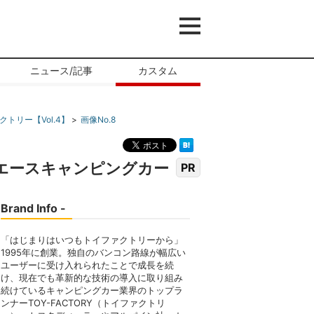
ニュース/記事
カスタム
リー【Vol.4】
画像No.8
エースキャンピングカー
PR
Brand Info -
「はじまりはいつもトイファクトリーから」
1995年に創業。独自のバンコン路線が幅広い
ユーザーに受け入れられたことで成長を続
け、現在でも革新的な技術の導入に取り組み
続けているキャンピングカー業界のトップラ
ンナーTOY-FACTORY（トイファクトリ