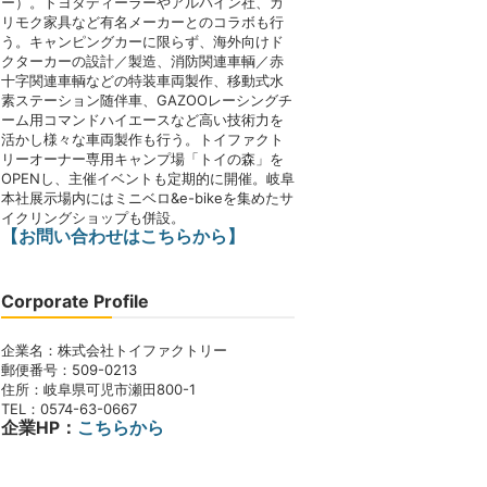
ー）。トヨタディーラーやアルパイン社、カ
リモク家具など有名メーカーとのコラボも行
う。キャンピングカーに限らず、海外向けド
クターカーの設計／製造、消防関連車輌／赤
十字関連車輌などの特装車両製作、移動式水
素ステーション随伴車、GAZOOレーシングチ
ーム用コマンドハイエースなど高い技術力を
活かし様々な車両製作も行う。トイファクト
リーオーナー専用キャンプ場「トイの森」を
OPENし、主催イベントも定期的に開催。岐阜
本社展示場内にはミニベロ&e-bikeを集めたサ
イクリングショップも併設。
【お問い合わせはこちらから】
Corporate Profile
企業名：株式会社トイファクトリー
郵便番号：509-0213
住所：岐阜県可児市瀬田800-1
TEL：0574-63-0667
企業HP：
こちらから