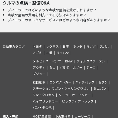
クルマの点検・整備Q&A
ディーラーではどのような点検や整備を受けられますか？
点検や整備の費用を割安にする方法はありますか？
ディーラーのオトクなサービスにはどのような内容がありますか？
自動車カタログ
トヨタ
レクサス
日産
ホンダ
マツダ
スバル
スズキ
三菱
ダイハツ
メルセデス・ベンツ
BMW
フォルクスワーゲン
アウディ
ミニ
ボルボ
ルノー
ジープ
プジョー
軽自動車
コンパクトカー
ハッチバック
セダン
ステーションワゴン・ツーリングワゴン
ミニバン
SUV・クロカン
クーペ
オープンカー
ハイブリッドカー
ピックアップトラック
バン・その他
購入・売却
MOTA車買取
中古車検索
カーリース