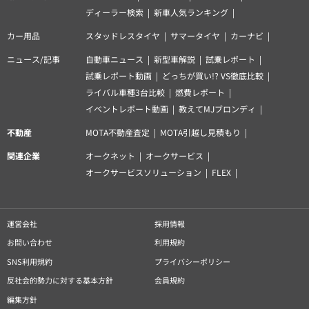
ディーラー検索
新車人気ランキング
カー用品
スタッドレスタイヤ
サマータイヤ
カーナビ
ニュース/記事
自動車ニュース
新型車解説
試乗レポート
試乗レポート動画
どっちが買い!? VS徹底比較
ライバル車種3台比較
燃費レポート
イベントレポート動画
教えてMJブロンディ
不動産
MOTA不動産査定
MOTA引越し見積もり
関連企業
オークネット
オークサービス
オークサービスソリューション
FLEX
運営会社
採用情報
お問い合わせ
利用規約
SNS利用規約
プライバシーポリシー
反社会的勢力に対する基本方針
会員規約
編集方針