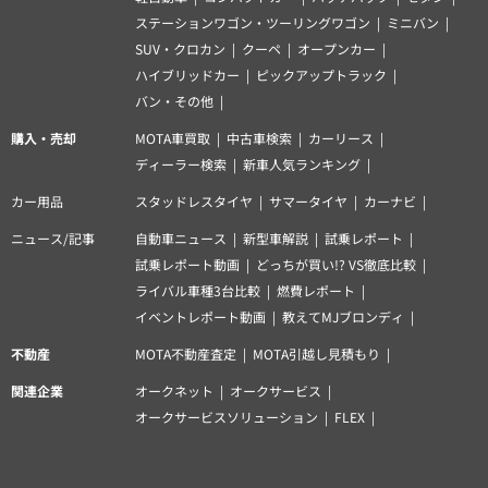
ステーションワゴン・ツーリングワゴン
ミニバン
SUV・クロカン
クーペ
オープンカー
ハイブリッドカー
ピックアップトラック
バン・その他
購入・売却
MOTA車買取
中古車検索
カーリース
ディーラー検索
新車人気ランキング
カー用品
スタッドレスタイヤ
サマータイヤ
カーナビ
ニュース/記事
自動車ニュース
新型車解説
試乗レポート
試乗レポート動画
どっちが買い!? VS徹底比較
ライバル車種3台比較
燃費レポート
イベントレポート動画
教えてMJブロンディ
不動産
MOTA不動産査定
MOTA引越し見積もり
関連企業
オークネット
オークサービス
オークサービスソリューション
FLEX