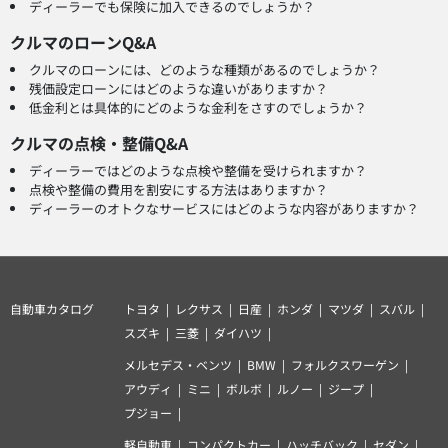
ディーラーでも保険に加入できるのでしょうか？
クルマのローンQ&A
クルマのローンには、どのような種類があるのでしょうか？
残価設定ローンにはどのような違いがありますか？
低金利とは具体的にどのような金利をさすのでしょうか？
クルマの点検・整備Q&A
ディーラーではどのような点検や整備を受けられますか？
点検や整備の費用を割安にする方法はありますか？
ディーラーのオトクなサービスにはどのような内容がありますか？
自動車カタログ
トヨタ
レクサス
日産
ホンダ
マツダ
スバル
スズキ
三菱
ダイハツ
メルセデス・ベンツ
BMW
フォルクスワーゲン
アウディ
ミニ
ボルボ
ルノー
ジープ
プジョー
軽自動車
コンパクトカー
ハッチバック
セダン