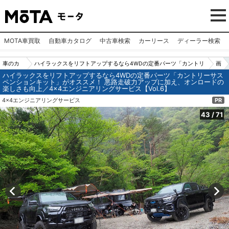
MOTA車買取
自動車カタログ
中古車検索
カーリース
ディーラー検索
車のカ
ハイラックスをリフトアップするなら4WDの定番パーツ「カントリ
画
ハイラックスをリフトアップするなら4WDの定番パーツ「カントリーサス
スタム
ーサスペンションキット」がオススメ！ 悪路走破力アップに加え、
像
ペンションキット」がオススメ！ 悪路走破力アップに加え、オンロードの
楽しさも向上／4×4エンジニアリングサービス【Vol.6】
パーツ
オンロードの楽しさも向上／4×4エンジニアリングサービス【Vol.
N
4x4エンジニアリングサービス
PR
（カー
6】
o.
用品）
4
43
/
71
3