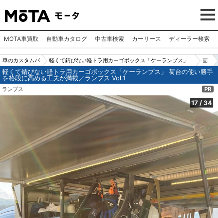
MOTA車買取
自動車カタログ
中古車検索
カーリース
ディーラー検索
車のカスタムパ
軽くて錆びない軽トラ用カーゴボックス「ケーランプス」
画
軽くて錆びない軽トラ用カーゴボックス「ケーランプス」 荷台の使い勝手
ーツ（カー用
荷台の使い勝手を格段に高める工夫が満載／ランプス Vol.1
像
を格段に高める工夫が満載／ランプス Vol.1
品）
No.
ランプス
PR
17
17
/
34