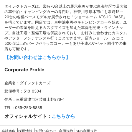
ダイレクトカーズは、常時70台以上の展示車両が並ぶ東海地区で最大級
の車中泊・キャンピングカーの専門店。神奈川県厚木市にも常時15～
20台の各種ベースモデルが展示された「ショールーム ATSUGI BASE」
を構えています。同店では、車中泊車両やキャンピングカーを始め、ユ
ーザーの希望を叶えるカスタマイズを加えた車両を開発・ラインナッ
プ。自社工場・整備工場も併設されており、お好みに合わせたカスタム
やアフターメンテナンスを行うことできます。店内ショールームには
500点以上のパーツやキッズコーナーもあり子連れやペット同伴での来
店も可能です。
【お問い合わせはこちらから】
Corporate Profile
企業名：ダイレクトカーズ
郵便番号：510-0304
住所：三重県津市河芸町上野876-1
TEL：059-253-8888
オフィシャルサイト：
こちらから
|
|
|
|
|
会社案内
採用情報
お問い合わせ
利用規約
SNS利用規約