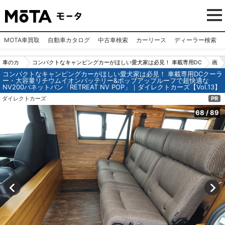
MOTA車買取
自動車カタログ
中古車検索
カーリース
ディーラー検索
車のカ
コンパクトなキャンピングカーがほしい愛犬家は必見！ 車載専用DC
画
コンパクトなキャンピングカーがほしい愛犬家は必見！ 車載専用DCクーラ
スタム
クーラー・大容量リチウムイオンバッテリー&ポップアップルーフで
像
ー・大容量リチウムイオンバッテリー&ポップアップルーフで超快適な
NV200バネットバン「RETREAT NV POP」｜ダイレクトカーズ【Vol.13】
パーツ
超快適なNV200バネットバン「RETREAT NV POP」｜ダイレクトカ
N
ダイレクトカーズ
PR
（カー
ーズ【Vol.13】
o.
用品）
6
68
/
89
8